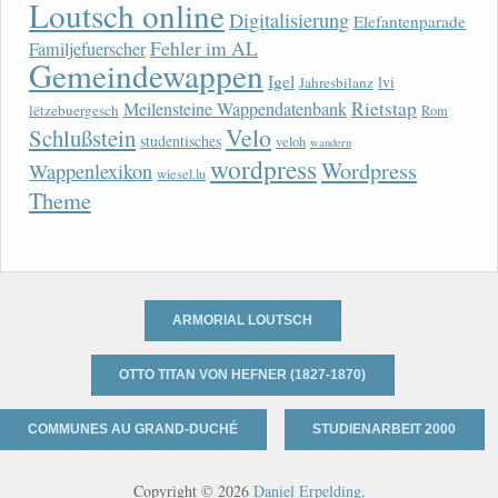
Loutsch online
Digitalisierung
Elefantenparade
Fehler im AL
Familjefuerscher
Gemeindewappen
Igel
lvi
Jahresbilanz
Rietstap
Meilensteine Wappendatenbank
lëtzebuergesch
Rom
Velo
Schlußstein
studentisches
veloh
wandern
wordpress
Wordpress
Wappenlexikon
wiesel.lu
Theme
ARMORIAL LOUTSCH
OTTO TITAN VON HEFNER (1827-1870)
COMMUNES AU GRAND-DUCHÉ
STUDIENARBEIT 2000
Copyright © 2026
Daniel Erpelding
.