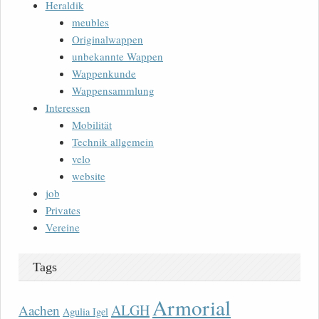
Heraldik
meubles
Originalwappen
unbekannte Wappen
Wappenkunde
Wappensammlung
Interessen
Mobilität
Technik allgemein
velo
website
job
Privates
Vereine
Tags
Armorial
ALGH
Aachen
Agulia Igel