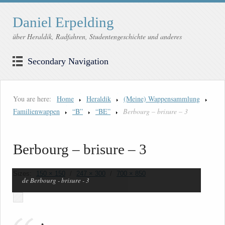
Daniel Erpelding
über Heraldik, Radfahren, Studentengeschichte und anderes
Secondary Navigation
You are here:
Home
Heraldik
(Meine) Wappensammlung
Familienwappen
“B”
“BE”
Berbourg – brisure – 3
Berbourg – brisure – 3
Sizes:
150 × 150
/
247 × 300
/
700 × 850
de Berbourg - brisure - 3