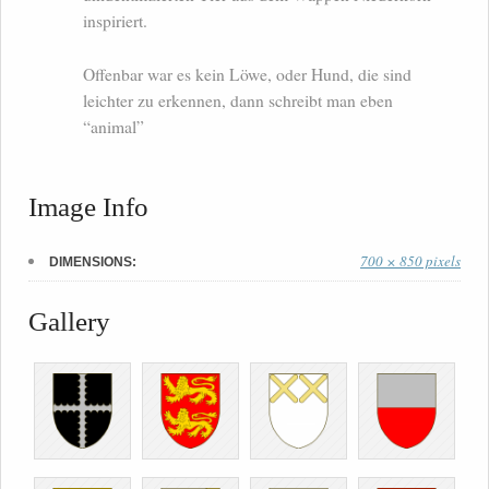
inspiriert.
Offenbar war es kein Löwe, oder Hund, die sind
leichter zu erkennen, dann schreibt man eben
“animal”
Image Info
700 × 850 pixels
DIMENSIONS:
Gallery