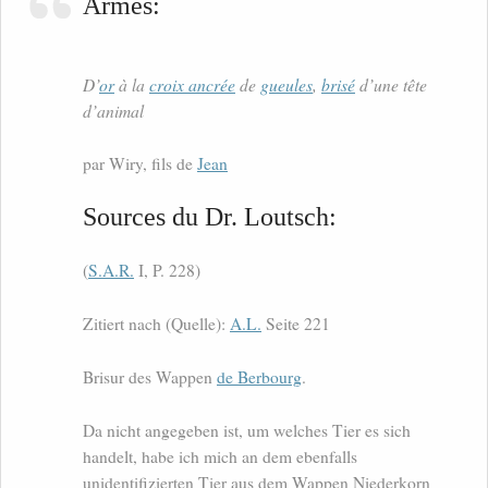
Armes:
D’
or
à la
croix ancrée
de
gueules
,
brisé
d’une tête
d’animal
par Wiry, fils de
Jean
Sources du Dr. Loutsch:
(
S.A.R.
I, P. 228)
Zitiert nach (Quelle):
A.L.
Seite 221
Brisur des Wappen
de Berbourg
.
Da nicht angegeben ist, um welches Tier es sich
handelt, habe ich mich an dem ebenfalls
unidentifizierten Tier aus dem Wappen Niederkorn