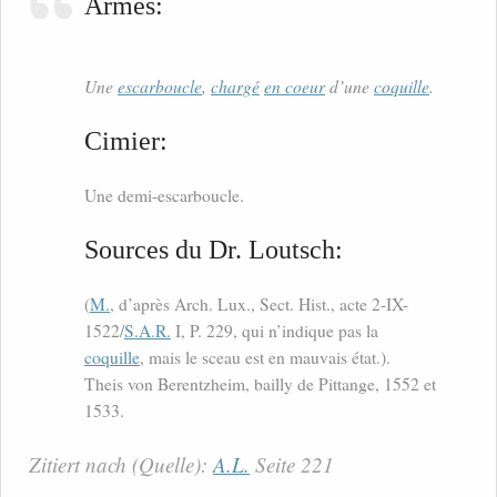
Armes:
Une
escarboucle
,
chargé
en coeur
d’une
coquille
.
Cimier:
Une demi-escarboucle.
Sources du Dr. Loutsch:
(
M.
, d’après Arch. Lux., Sect. Hist., acte 2-IX-
1522/
S.A.R.
I, P. 229, qui n’indique pas la
coquille
, mais le sceau est en mauvais état.).
Theis von Berentzheim, bailly de Pittange, 1552 et
1533.
Zitiert nach (Quelle):
A.L.
Seite 221