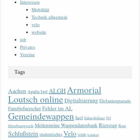
Interessen
Mobilität
Technik allgemein
velo
website
job
Privates
Vereine
Tags
Armorial
ALGH
Aachen
Agulia Igel
Loutsch online
Digitalisierung
Elefantenparade
Fehler im AL
Familjefuerscher
Gemeindewappen
Igel
lvi
Jahresbilanz
Rietstap
Meilensteine Wappendatenbank
lëtzebuergesch
Rom
Velo
Schlußstein
studentisches
veloh
wandern