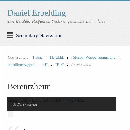
Daniel Erpelding
über Heraldik, Radfahren, Studentengeschichte und anderes
Secondary Navigation
You are here:
Home
Heraldik
(Meine) Wappensammlung
Familienwappen
“B”
“BE”
Berentzheim
Berentzheim
Sizes:
150 × 150
/
247 × 300
/
700 × 850
de Berentzheim