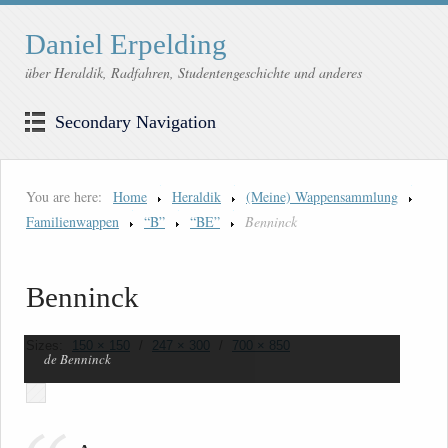
Daniel Erpelding
über Heraldik, Radfahren, Studentengeschichte und anderes
Secondary Navigation
You are here:
Home
Heraldik
(Meine) Wappensammlung
Familienwappen
“B”
“BE”
Benninck
Benninck
Sizes:
150 × 150
/
247 × 300
/
700 × 850
de Benninck