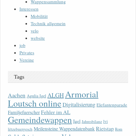
Wappensammlung
Interessen
Mobilität
Technik allgemein
velo
website
job
Privates
Vereine
Tags
Armorial
ALGH
Aachen
Agulia Igel
Loutsch online
Digitalisierung
Elefantenparade
Fehler im AL
Familjefuerscher
Gemeindewappen
Igel
lvi
Jahresbilanz
Rietstap
Meilensteine Wappendatenbank
lëtzebuergesch
Rom