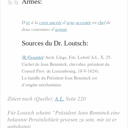
Armes:
D’
or
à la
croix ancrée
d’
azur
accostée
en
chef
de
deux couronnes d’
argent
.
Sources du Dr. Loutsch:
(
R.
/
Gourdet
/ Arch. Liège, Fds. Lefort/ A.L. X, 25:
Cachet de Jean Benninck, chevalier, président du
Conseil Prov. de Luxembourg, 18-V-1624).
La famille du Président Jean Benninck est
d’origine néerlandaise.
Zitiert nach (Quelle):
A.L.
Seite 220
Für Loutsch scheint “Präsident Jean Benninck eine
bekannte Persönlichkeit gewesen zu sein, mir ist er
unbekannt.