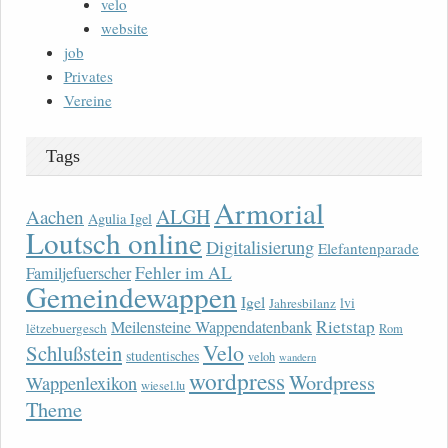
velo
website
job
Privates
Vereine
Tags
Armorial
ALGH
Aachen
Agulia Igel
Loutsch online
Digitalisierung
Elefantenparade
Fehler im AL
Familjefuerscher
Gemeindewappen
Igel
lvi
Jahresbilanz
Rietstap
Meilensteine Wappendatenbank
lëtzebuergesch
Rom
Velo
Schlußstein
studentisches
veloh
wandern
wordpress
Wordpress
Wappenlexikon
wiesel.lu
Theme