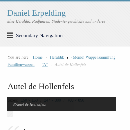
Daniel Erpelding
über Heraldik, Radfahren, Studentengeschichte und anderes
Secondary Navigation
You are here:
Home
Heraldik
(Meine) Wappensammlung
Familienwappen
“A”
Autel de Hollenfels
Autel de Hollenfels
Sizes:
150 × 150
/
247 × 300
/
700 × 850
d'Autel de Hollenfels