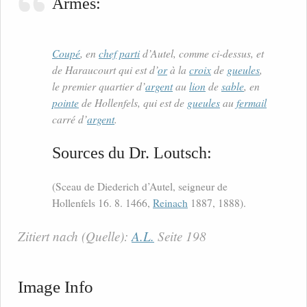
Armes:
Coupé
, en
chef
parti
d’Autel, comme ci-dessus, et
de Haraucourt qui est d’
or
à la
croix
de
gueules
,
le premier quartier d’
argent
au
lion
de
sable
, en
pointe
de Hollenfels, qui est de
gueules
au
fermail
carré d’
argent
.
Sources du Dr. Loutsch:
(Sceau de Diederich d’Autel, seigneur de
Hollenfels 16. 8. 1466,
Reinach
1887, 1888).
Zitiert nach (Quelle):
A.L.
Seite 198
Image Info