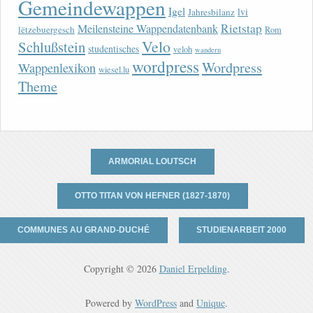
Gemeindewappen
Igel
lvi
Jahresbilanz
Rietstap
Meilensteine Wappendatenbank
lëtzebuergesch
Rom
Velo
Schlußstein
studentisches
veloh
wandern
wordpress
Wordpress
Wappenlexikon
wiesel.lu
Theme
ARMORIAL LOUTSCH
OTTO TITAN VON HEFNER (1827-1870)
COMMUNES AU GRAND-DUCHÉ
STUDIENARBEIT 2000
Copyright © 2026
Daniel Erpelding
.
Powered by
WordPress
and
Unique
.