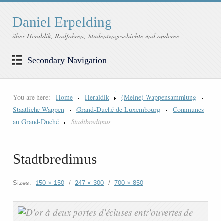
Daniel Erpelding
über Heraldik, Radfahren, Studentengeschichte und anderes
Secondary Navigation
You are here:
Home
Heraldik
(Meine) Wappensammlung
Staatliche Wappen
Grand-Duché de Luxembourg
Communes
au Grand-Duché
Stadtbredimus
Stadtbredimus
Sizes:
150 × 150
/
247 × 300
/
700 × 850