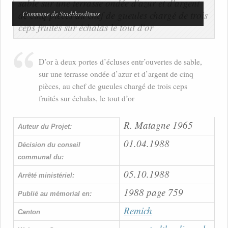
Commune de Stadtbredimus
D’or à deux portes d’écluses entr’ouvertes de sable,
sur une terrasse ondée d’azur et d’argent de cinq
pièces, au chef de gueules chargé de trois ceps
fruités sur échalas, le tout d’or
R. Matagne 1965
Auteur du Projet:
01.04.1988
Décision du conseil
communal du:
05.10.1988
Arrêté ministériel:
1988 page 759
Publié au mémorial en:
Remich
Canton