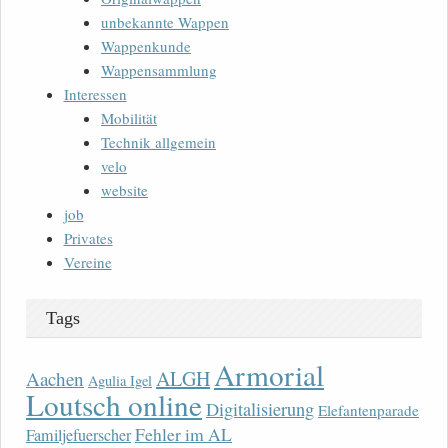
unbekannte Wappen
Wappenkunde
Wappensammlung
Interessen
Mobilität
Technik allgemein
velo
website
job
Privates
Vereine
Tags
Armorial
ALGH
Aachen
Agulia Igel
Loutsch online
Digitalisierung
Elefantenparade
Fehler im AL
Familjefuerscher