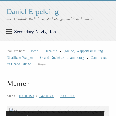
Daniel Erpelding
über Heraldik, Radfahren, Studentengeschichte und anderes
Secondary Navigation
You are here:
Home
Heraldik
(Meine) Wappensammlung
Staatliche Wappen
Grand-Duché de Luxembourg
Communes
au Grand-Duché
Mamer
Mamer
Sizes:
150 × 150
/
247 × 300
/
700 × 850