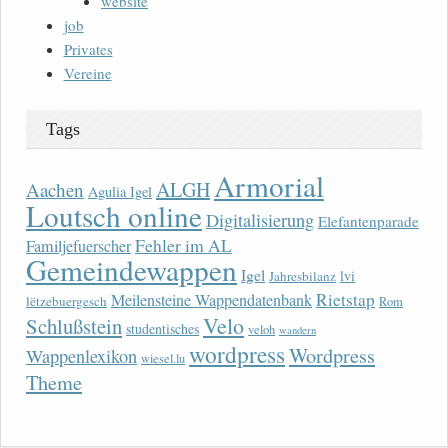
website
job
Privates
Vereine
Tags
Armorial
ALGH
Aachen
Agulia Igel
Loutsch online
Digitalisierung
Elefantenparade
Fehler im AL
Familjefuerscher
Gemeindewappen
Igel
lvi
Jahresbilanz
Rietstap
Meilensteine Wappendatenbank
lëtzebuergesch
Rom
Velo
Schlußstein
studentisches
veloh
wandern
wordpress
Wordpress
Wappenlexikon
wiesel.lu
Theme