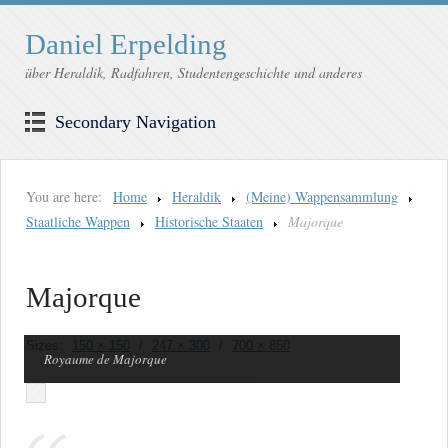
Daniel Erpelding
über Heraldik, Radfahren, Studentengeschichte und anderes
Secondary Navigation
You are here:
Home
Heraldik
(Meine) Wappensammlung
Staatliche Wappen
Historische Staaten
Majorque
Majorque
Sizes:
150 × 150
/
247 × 300
/
700 × 850
Royaume de Majorque