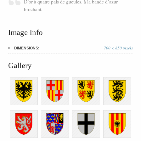
D’or à quatre pals de gueules, à la bande d’azur
brochant.
Image Info
700 × 850 pixels
DIMENSIONS:
Gallery