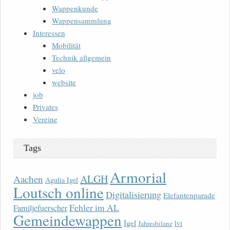
Wappenkunde
Wappensammlung
Interessen
Mobilität
Technik allgemein
velo
website
job
Privates
Vereine
Tags
Armorial
ALGH
Aachen
Agulia Igel
Loutsch online
Digitalisierung
Elefantenparade
Fehler im AL
Familjefuerscher
Gemeindewappen
Igel
lvi
Jahresbilanz