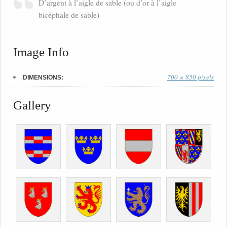
D’argent à l’aigle de sable (ou d’or à l’aigle
bicéphale de sable)
Image Info
700 × 850 pixels
DIMENSIONS:
Gallery