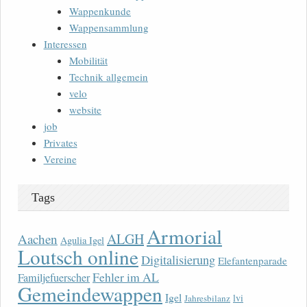
Wappenkunde
Wappensammlung
Interessen
Mobilität
Technik allgemein
velo
website
job
Privates
Vereine
Tags
Armorial
ALGH
Aachen
Agulia Igel
Loutsch online
Digitalisierung
Elefantenparade
Fehler im AL
Familjefuerscher
Gemeindewappen
Igel
lvi
Jahresbilanz