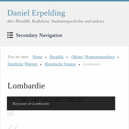
Daniel Erpelding
über Heraldik, Radfahren, Studentengeschichte und anderes
Secondary Navigation
You are here:
Home
Heraldik
(Meine) Wappensammlung
Staatliche Wappen
Historische Staaten
Lombardie
Lombardie
Sizes:
150 × 150
/
247 × 300
/
700 × 850
Royaume de Lombardie