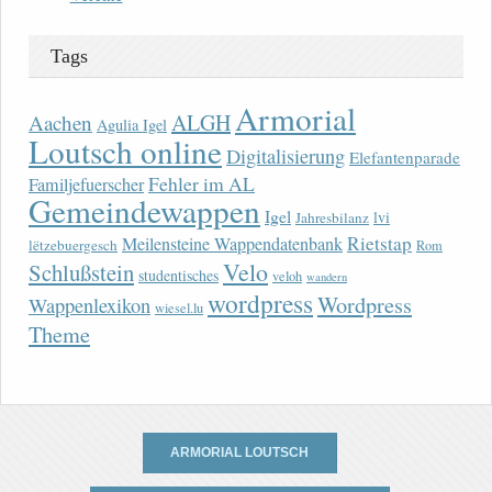
Tags
Armorial
ALGH
Aachen
Agulia Igel
Loutsch online
Digitalisierung
Elefantenparade
Fehler im AL
Familjefuerscher
Gemeindewappen
Igel
lvi
Jahresbilanz
Rietstap
Meilensteine Wappendatenbank
lëtzebuergesch
Rom
Velo
Schlußstein
studentisches
veloh
wandern
wordpress
Wordpress
Wappenlexikon
wiesel.lu
Theme
ARMORIAL LOUTSCH