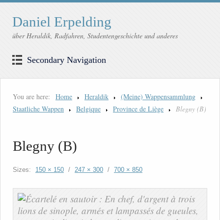
Daniel Erpelding
über Heraldik, Radfahren, Studentengeschichte und anderes
Secondary Navigation
You are here:
Home
Heraldik
(Meine) Wappensammlung
Staatliche Wappen
Belgique
Province de Liège
Blegny (B)
Blegny (B)
Sizes:
150 × 150
/
247 × 300
/
700 × 850