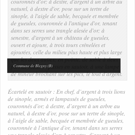
Commune de Blegny (B)
Écartelé en sautoir : En chef, d’argent à trois lions
de sinople, armés et lampassés de gueules,
couronnés d’or; à dextre, d’argent à un arbre au
naturel, à dextre d’or, pose sur un tertre de sinople,
à l’aigle de sable, becquée et membrée de gueules,
couronnée à l’antique d’or, tenant dans ses serres
une trangle alesée d’or; à senestre, d’argent à un