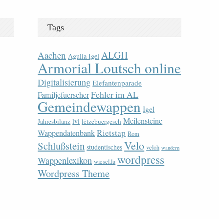
Tags
ALGH
Aachen
Agulia Igel
Armorial Loutsch online
Digitalisierung
Elefantenparade
Fehler im AL
Familjefuerscher
Gemeindewappen
Igel
Meilensteine
lvi
Jahresbilanz
lëtzebuergesch
Rietstap
Wappendatenbank
Rom
Velo
Schlußstein
studentisches
veloh
wandern
wordpress
Wappenlexikon
wiesel.lu
Wordpress Theme