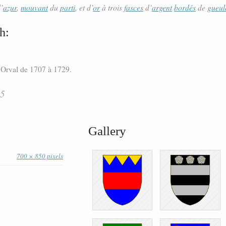
’
azur
,
mouvant
du
parti
, et d’
or
à trois
fasces
d’
argent
bordés
de
gueul
h:
’Orval de 1707 à 1729.
25
Gallery
700 × 850 pixels