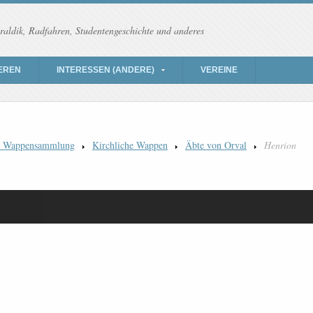
raldik, Radfahren, Studentengeschichte und anderes
EREN
INTERESSEN (ANDERE)
VEREINE
) Wappensammlung
Kirchliche Wappen
Äbte von Orval
Henrion