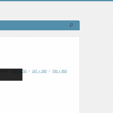
Sizes:
150 × 150
/
247 × 300
/
700 × 850