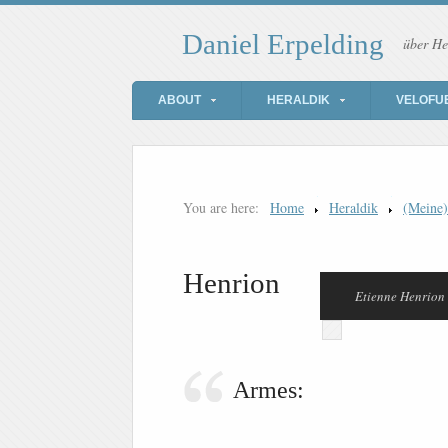
Daniel Erpelding
über He
ABOUT
HERALDIK
VELOFU
You are here:
Home
Heraldik
(Meine
Henrion
Etienne Henrion
Armes: