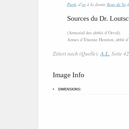
Parti
, d’
or
à la demie
fleur de lis
d
Sources du Dr. Loutsc
(Armorial des abbés d’Orval).
Armes d’Etienne Henrion, abbé d
Zitiert nach (Quelle):
A.L.
Seite 4
Image Info
DIMENSIONS: