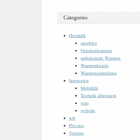
Categories
Heraldik
meubles
Originalwappen
unbekannte Wappen
Wappenkunde
Wappensammlung
Interessen
Mobilität
Technik allgemein
velo
website
job
Privates
Vereine