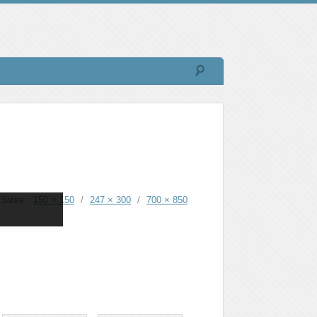
Sizes:
150 × 150
/
247 × 300
/
700 × 850