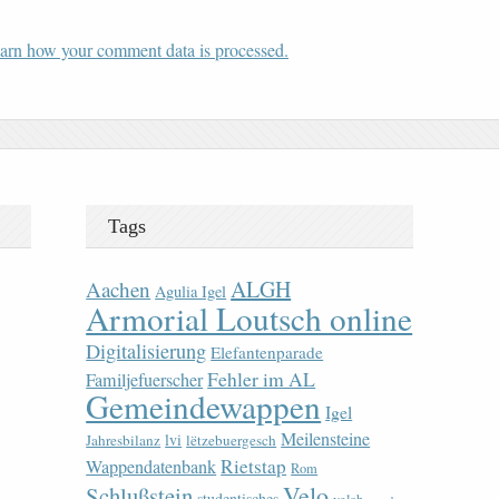
arn how your comment data is processed.
Tags
ALGH
Aachen
Agulia Igel
Armorial Loutsch online
Digitalisierung
Elefantenparade
Fehler im AL
Familjefuerscher
Gemeindewappen
Igel
Meilensteine
lvi
Jahresbilanz
lëtzebuergesch
Rietstap
Wappendatenbank
Rom
Velo
Schlußstein
studentisches