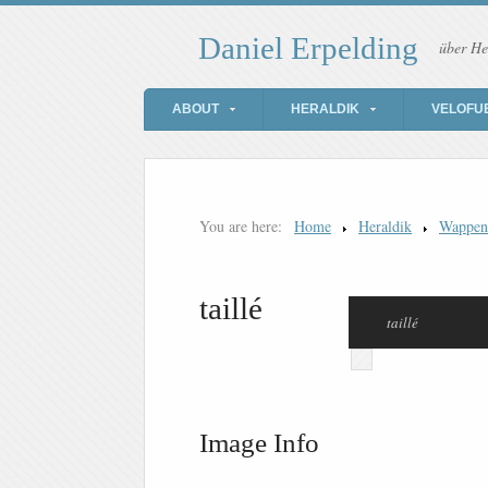
Daniel Erpelding
über He
ABOUT
HERALDIK
VELOFU
You are here:
Home
Heraldik
Wappen
taillé
taillé
Image Info