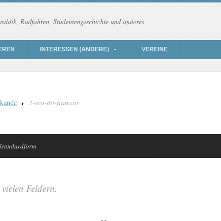
raldik, Radfahren, Studentengeschichte und anderes
EREN
INTERESSEN (ANDERE)
VEREINE
kunde
1-ecu-dit-francais
 Standardform
vielen Feldern.