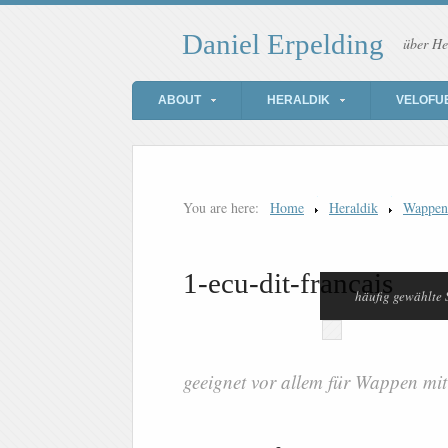
Daniel Erpelding
über He
ABOUT
HERALDIK
VELOFU
You are here:
Home
Heraldik
Wappen
1-ecu-dit-francais
häufig gewählte
geeignet vor allem für Wappen mit 