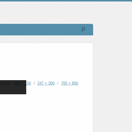
Sizes:
150 × 150
/
247 × 300
/
700 × 850