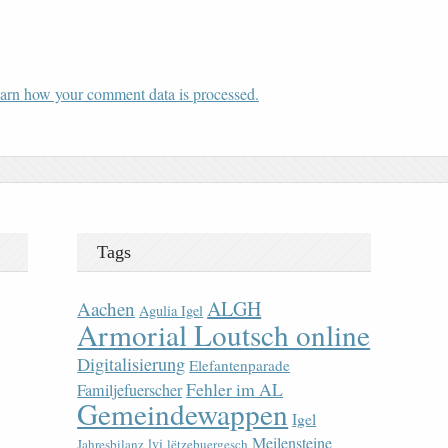
arn how your comment data is processed.
Tags
ALGH
Aachen
Agulia Igel
Armorial Loutsch online
Digitalisierung
Elefantenparade
Fehler im AL
Familjefuerscher
Gemeindewappen
Igel
Meilensteine
lvi
Jahresbilanz
lëtzebuergesch