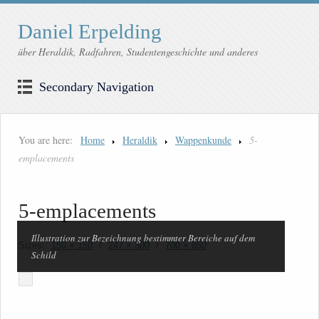
Daniel Erpelding
über Heraldik, Radfahren, Studentengeschichte und anderes
Secondary Navigation
You are here:
Home
Heraldik
Wappenkunde
5-
emplacements
5-emplacements
Illustration zur Bezeichnung bestimmter Bereiche auf dem
Sizes:
150 × 150
/
247 × 300
/
700 × 850
Schild