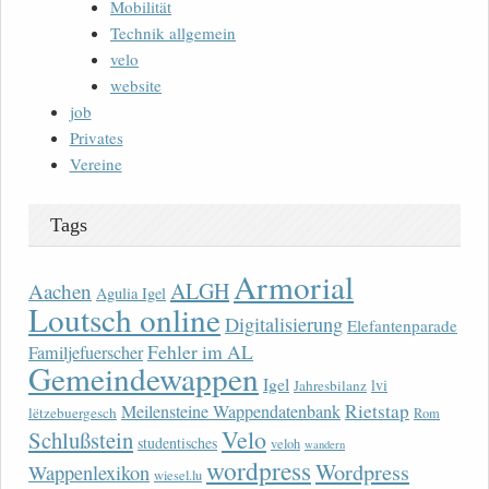
Mobilität
Technik allgemein
velo
website
job
Privates
Vereine
Tags
Armorial
ALGH
Aachen
Agulia Igel
Loutsch online
Digitalisierung
Elefantenparade
Fehler im AL
Familjefuerscher
Gemeindewappen
Igel
lvi
Jahresbilanz
Rietstap
Meilensteine Wappendatenbank
lëtzebuergesch
Rom
Velo
Schlußstein
studentisches
veloh
wandern
wordpress
Wordpress
Wappenlexikon
wiesel.lu