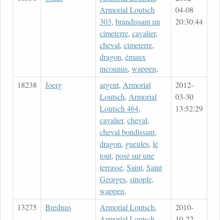
Armorial Loutsch
04-08
303
,
brandissant un
20:30:44
cimeterre
,
cavalier
,
cheval
,
cimeterre
,
dragon
,
émaux
inconnus
,
wappen
,
18238
Joerg
argent
,
Armorial
2012-
Loutsch
,
Armorial
03-30
Loutsch 464
,
13:52:29
cavalier
,
cheval
,
cheval bondissant
,
dragon
,
gueules
,
le
tout
,
posé sur une
terrasse
,
Saint
,
Saint
Georges
,
sinople
,
wappen
,
13275
Brednus
Armorial Loutsch
,
2010-
Armorial Loutsch
10-22