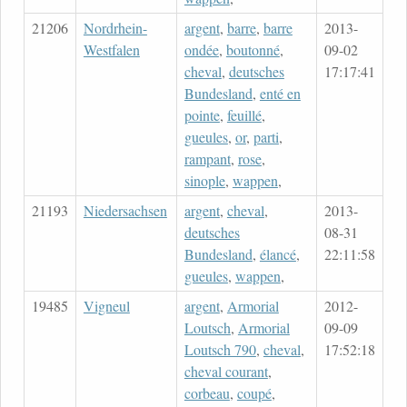
21206
Nordrhein-
argent
,
barre
,
barre
2013-
Westfalen
ondée
,
boutonné
,
09-02
cheval
,
deutsches
17:17:41
Bundesland
,
enté en
pointe
,
feuillé
,
gueules
,
or
,
parti
,
rampant
,
rose
,
sinople
,
wappen
,
21193
Niedersachsen
argent
,
cheval
,
2013-
deutsches
08-31
Bundesland
,
élancé
,
22:11:58
gueules
,
wappen
,
19485
Vigneul
argent
,
Armorial
2012-
Loutsch
,
Armorial
09-09
Loutsch 790
,
cheval
,
17:52:18
cheval courant
,
corbeau
,
coupé
,