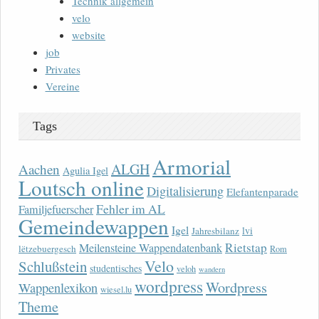
Technik allgemein
velo
website
job
Privates
Vereine
Tags
Armorial
ALGH
Aachen
Agulia Igel
Loutsch online
Digitalisierung
Elefantenparade
Fehler im AL
Familjefuerscher
Gemeindewappen
Igel
lvi
Jahresbilanz
Rietstap
Meilensteine Wappendatenbank
lëtzebuergesch
Rom
Velo
Schlußstein
studentisches
veloh
wandern
wordpress
Wordpress
Wappenlexikon
wiesel.lu
Theme