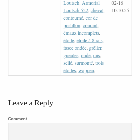
Loutsch
,
Armorial
02-16
Loutsch 522
,
cheval
,
10:10:55
contourné
,
cor de
postillon
,
courant
,
émaux incomplets
,
étoile
,
étoile à 8 rais
,
fasce ondée
,
grêlier
,
gueules
,
ondé
,
rais
,
sellé
,
surmonté
,
trois
étoiles
,
wappen
,
Leave a Reply
Comment