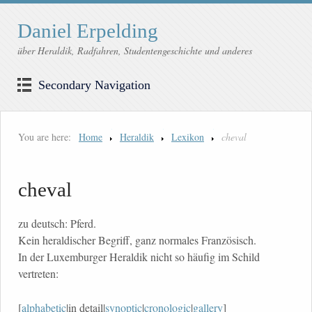
Daniel Erpelding
über Heraldik, Radfahren, Studentengeschichte und anderes
Secondary Navigation
You are here:
Home
Heraldik
Lexikon
cheval
cheval
zu deutsch: Pferd.
Kein heraldischer Begriff, ganz normales Französisch.
In der Luxemburger Heraldik nicht so häufig im Schild
vertreten:
[
alphabetic
|in detail|
synoptic
|
cronologic
|
gallery
]