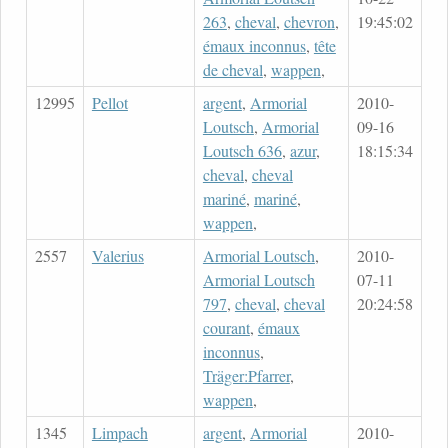
263
,
cheval
,
chevron
,
19:45:02
émaux inconnus
,
tête
de cheval
,
wappen
,
12995
Pellot
argent
,
Armorial
2010-
Loutsch
,
Armorial
09-16
Loutsch 636
,
azur
,
18:15:34
cheval
,
cheval
mariné
,
mariné
,
wappen
,
2557
Valerius
Armorial Loutsch
,
2010-
Armorial Loutsch
07-11
797
,
cheval
,
cheval
20:24:58
courant
,
émaux
inconnus
,
Träger:Pfarrer
,
wappen
,
1345
Limpach
argent
,
Armorial
2010-