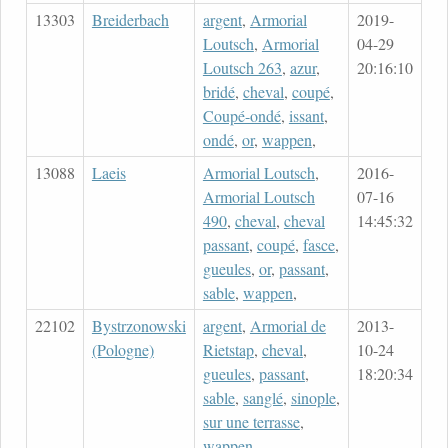
13303
Breiderbach
argent
,
Armorial
2019-
Loutsch
,
Armorial
04-29
Loutsch 263
,
azur
,
20:16:10
bridé
,
cheval
,
coupé
,
Coupé-ondé
,
issant
,
ondé
,
or
,
wappen
,
13088
Laeis
Armorial Loutsch
,
2016-
Armorial Loutsch
07-16
490
,
cheval
,
cheval
14:45:32
passant
,
coupé
,
fasce
,
gueules
,
or
,
passant
,
sable
,
wappen
,
22102
Bystrzonowski
argent
,
Armorial de
2013-
(Pologne)
Rietstap
,
cheval
,
10-24
gueules
,
passant
,
18:20:34
sable
,
sanglé
,
sinople
,
sur une terrasse
,
wappen
,