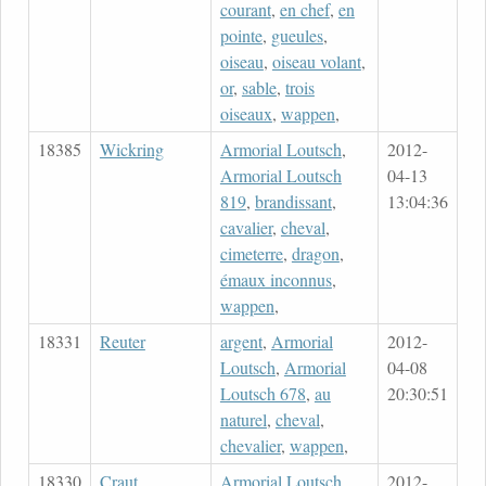
courant
,
en chef
,
en
pointe
,
gueules
,
oiseau
,
oiseau volant
,
or
,
sable
,
trois
oiseaux
,
wappen
,
18385
Wickring
Armorial Loutsch
,
2012-
Armorial Loutsch
04-13
819
,
brandissant
,
13:04:36
cavalier
,
cheval
,
cimeterre
,
dragon
,
émaux inconnus
,
wappen
,
18331
Reuter
argent
,
Armorial
2012-
Loutsch
,
Armorial
04-08
Loutsch 678
,
au
20:30:51
naturel
,
cheval
,
chevalier
,
wappen
,
18330
Craut
Armorial Loutsch
,
2012-