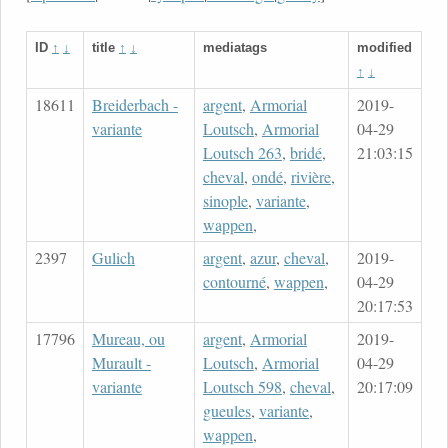
ID
↑
↓
title
↑
↓
mediatags
modified
↑
↓
18611
Breiderbach -
argent
,
Armorial
2019-
variante
Loutsch
,
Armorial
04-29
Loutsch 263
,
bridé
,
21:03:15
cheval
,
ondé
,
rivière
,
sinople
,
variante
,
wappen
,
2397
Gulich
argent
,
azur
,
cheval
,
2019-
contourné
,
wappen
,
04-29
20:17:53
17796
Mureau, ou
argent
,
Armorial
2019-
Murault -
Loutsch
,
Armorial
04-29
variante
Loutsch 598
,
cheval
,
20:17:09
gueules
,
variante
,
wappen
,