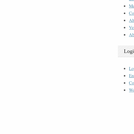
M
Co
Ah
Ve
Ab
Logi
Lo
En
Co
Wo