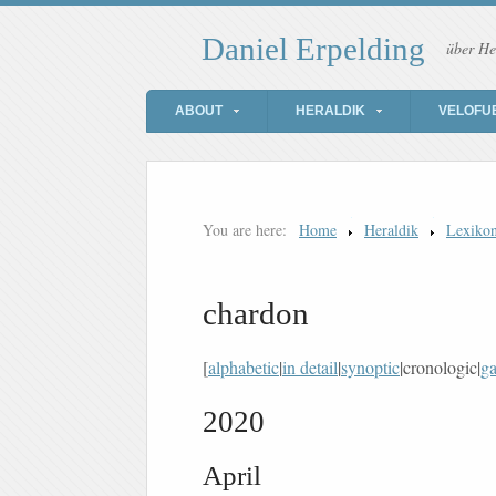
Daniel Erpelding
über He
ABOUT
HERALDIK
VELOFU
You are here:
Home
Heraldik
Lexiko
chardon
[
alphabetic
|
in detail
|
synoptic
|cronologic|
ga
2020
April