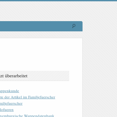
tzt überarbeitet
ppenkunde
ste der Artikel im Familjefuerscher
miljefuerscher
lofueren
xemburgische Wappendatenbank