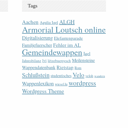
Tags
ALGH
Aachen
Agulia Igel
Armorial Loutsch online
Digitalisierung
Elefantenparade
Fehler im AL
Familjefuerscher
Gemeindewappen
Igel
Meilensteine
lvi
Jahresbilanz
lëtzebuergesch
Rietstap
Wappendatenbank
Rom
Velo
Schlußstein
studentisches
veloh
wandern
wordpress
Wappenlexikon
wiesel.lu
Wordpress Theme