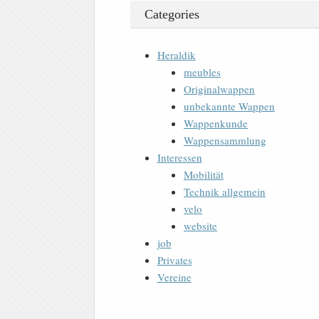
Categories
Heraldik
meubles
Originalwappen
unbekannte Wappen
Wappenkunde
Wappensammlung
Interessen
Mobilität
Technik allgemein
velo
website
job
Privates
Vereine