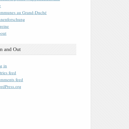
e
mmunes au Grand-Duché
nenforschung
reine
out
n and Out
g in
tries feed
mments feed
rdPress.org