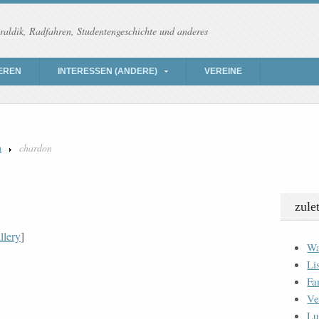
raldik, Radfahren, Studentengeschichte und anderes
EREN
INTERESSEN (ANDERE)
VEREINE
n
chardon
zule
llery
]
Wa
Li
Fa
Ve
Lu