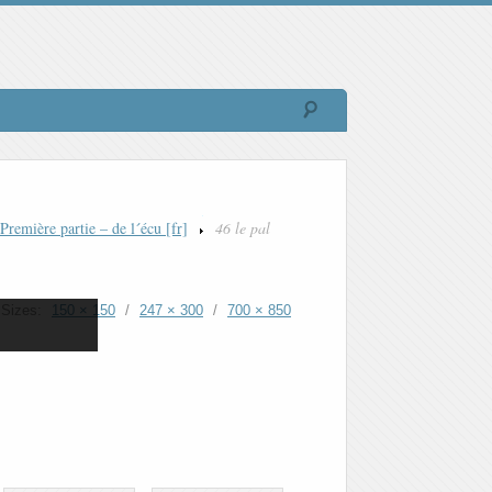
remière partie – de l´écu [fr]
46 le pal
Sizes:
150 × 150
/
247 × 300
/
700 × 850