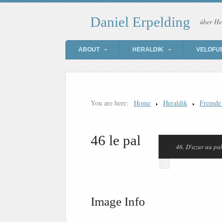
Daniel Erpelding
über He
ABOUT
HERALDIK
VELOFU
You are here:
Home
Heraldik
Fremde
46 le pal
46. D'azur au pal
Image Info