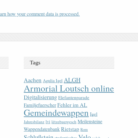
arn how your comment data is processed.
Tags
ALGH
Aachen
Agulia Igel
Armorial Loutsch online
Digitalisierung
Elefantenparade
Fehler im AL
Familjefuerscher
Gemeindewappen
Igel
Meilensteine
lvi
Jahresbilanz
lëtzebuergesch
Rietstap
Wappendatenbank
Rom
Velo
Schlußstein
studentisches