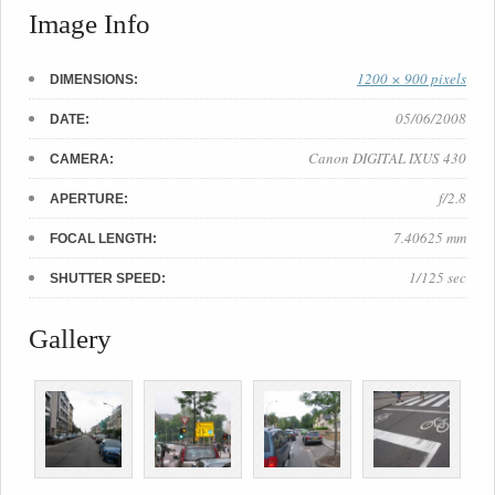
Image Info
1200 × 900 pixels
DIMENSIONS:
05/06/2008
DATE:
Canon DIGITAL IXUS 430
CAMERA:
f/2.8
APERTURE:
7.40625 mm
FOCAL LENGTH:
1/125 sec
SHUTTER SPEED:
Gallery