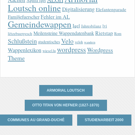
Agulia Igel
Loutsch online
Digitalisierung
Elefantenparade
Fehler im AL
Familjefuerscher
Gemeindewappen
Igel
lvi
Jahresbilanz
Rietstap
Meilensteine Wappendatenbank
lëtzebuergesch
Rom
Velo
Schlußstein
studentisches
veloh
wandern
wordpress
Wordpress
Wappenlexikon
wiesel.lu
Theme
ARMORIAL LOUTSCH
OTTO TITAN VON HEFNER (1827-1870)
COMMUNES AU GRAND-DUCHÉ
STUDIENARBEIT 2000