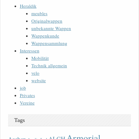
Heraldik
meubles
Originalwappen
unbekannte Wappen
Wappenkunde
Wappensammlung
Interessen
Mobilität
Technik allgemein
velo
website
job
Privates
Vereine
Tags
Armorial
ALGH
Aachen