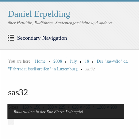
Daniel Erpelding
über Heraldik, Radfahren, Studentengeschichte und anderes
Secondary Navigation
You are here:
Home
2008
July
18
Der "sas-vélo" dt.
"Fahrradaufstellstreifen" in Luxemburg
sas32
sas32
Sizes:
150 × 150
/
300 × 225
/
620 × 465
/
1200 × 900
Bauarbeiten in der Rue Pierre Federspiel