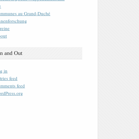
e
mmunes au Grand-Duché
nenforschung
reine
out
n and Out
g in
tries feed
mments feed
rdPress.org