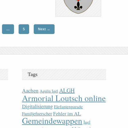
→
…
5
Next
Tags
ALGH
Aachen
Agulia Igel
Armorial Loutsch online
Digitalisierung
Elefantenparade
Fehler im AL
Familjefuerscher
Gemeindewappen
Igel