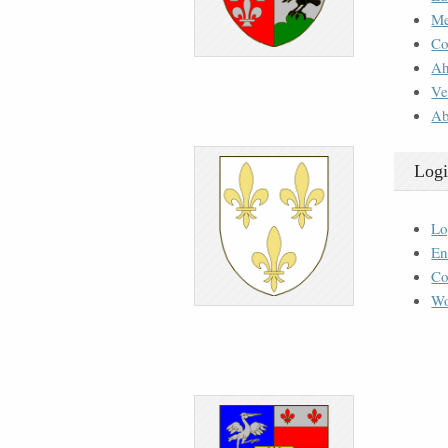
M
Co
Ah
Ve
Ab
Logi
Lo
En
Co
Wo