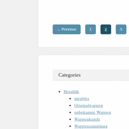
←
Previous
1
2
3
Categories
Heraldik
meubles
Originalwappen
unbekannte Wappen
Wappenkunde
Wappensammlung