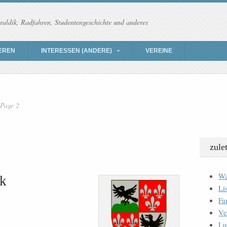
raldik, Radfahren, Studentengeschichte und anderes
EREN
INTERESSEN (ANDERE)
VEREINE
Page 2
zule
Wa
ck
Li
Fa
Ve
Lu