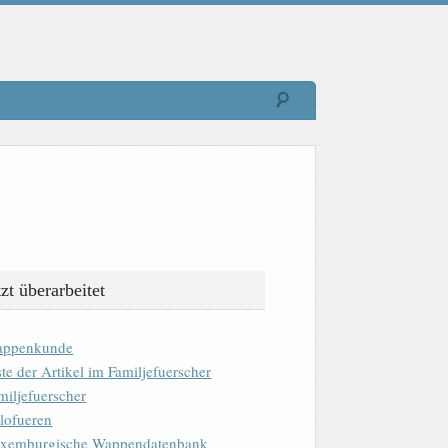
tzt überarbeitet
ppenkunde
ste der Artikel im Familjefuerscher
miljefuerscher
lofueren
xemburgische Wappendatenbank