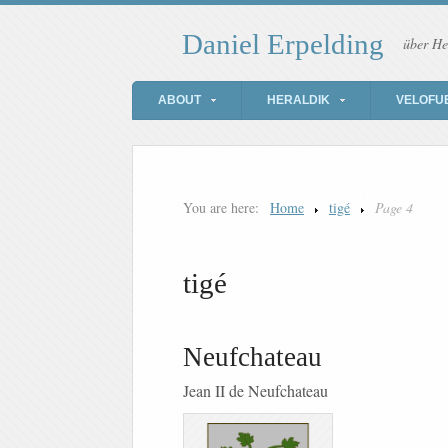
Daniel Erpelding
über He
ABOUT
HERALDIK
VELOFU
You are here:
Home
tigé
Page 4
tigé
Neufchateau
Jean II de Neufchateau