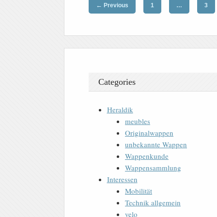
←
Previous
1
…
3
Categories
Heraldik
meubles
Originalwappen
unbekannte Wappen
Wappenkunde
Wappensammlung
Interessen
Mobilität
Technik allgemein
velo