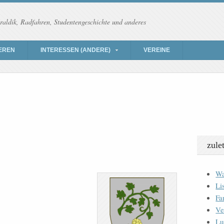
raldik, Radfahren, Studentengeschichte und anderes
EREN
INTERESSEN (ANDERE)
VEREINE
zule
Wa
Li
Fa
Ve
Lu