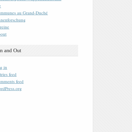
e
mmunes au Grand-Duché
nenforschung
reine
out
n and Out
g in
tries feed
mments feed
rdPress.org