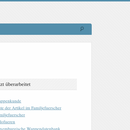
tzt überarbeitet
ppenkunde
ste der Artikel im Familjefuerscher
miljefuerscher
lofueren
xemburgische Wappendatenbank