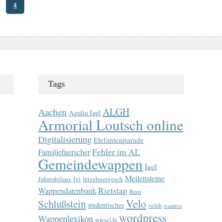
4
Tags
ALGH
Aachen
Agulia Igel
Armorial Loutsch online
Digitalisierung
Elefantenparade
Fehler im AL
Familjefuerscher
Gemeindewappen
Igel
Meilensteine
lvi
Jahresbilanz
lëtzebuergesch
Rietstap
Wappendatenbank
Rom
Velo
Schlußstein
studentisches
veloh
wandern
wordpress
Wappenlexikon
wiesel.lu