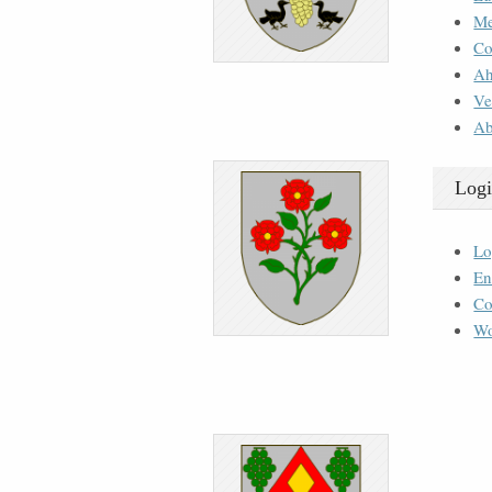
M
Co
Ah
Ve
Ab
Logi
Lo
En
Co
Wo