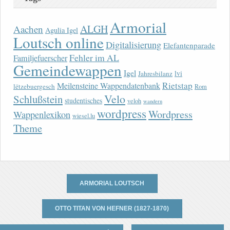
Armorial
ALGH
Aachen
Agulia Igel
Loutsch online
Digitalisierung
Elefantenparade
Fehler im AL
Familjefuerscher
Gemeindewappen
Igel
lvi
Jahresbilanz
Rietstap
Meilensteine Wappendatenbank
lëtzebuergesch
Rom
Velo
Schlußstein
studentisches
veloh
wandern
wordpress
Wordpress
Wappenlexikon
wiesel.lu
Theme
ARMORIAL LOUTSCH
OTTO TITAN VON HEFNER (1827-1870)