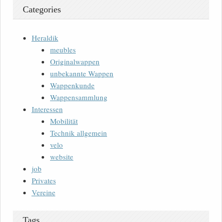
Categories
Heraldik
meubles
Originalwappen
unbekannte Wappen
Wappenkunde
Wappensammlung
Interessen
Mobilität
Technik allgemein
velo
website
job
Privates
Vereine
Tags