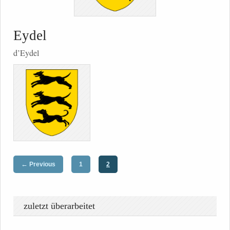
Eydel
d’Eydel
←
Previous
1
2
zuletzt überarbeitet