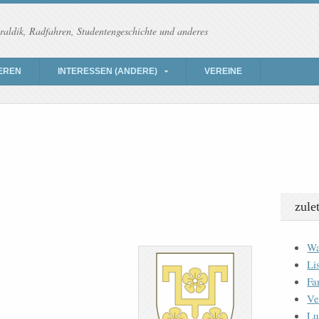
raldik, Radfahren, Studentengeschichte und anderes
EREN
INTERESSEN (ANDERE)
VEREINE
zule
Wa
Li
Fa
Ve
Lu