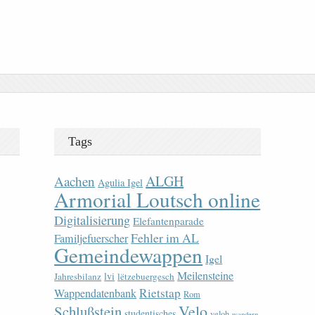
Tags
ALGH
Aachen
Agulia Igel
Armorial Loutsch online
Digitalisierung
Elefantenparade
Fehler im AL
Familjefuerscher
Gemeindewappen
Igel
Meilensteine
lvi
Jahresbilanz
lëtzebuergesch
Rietstap
Wappendatenbank
Rom
Velo
Schlußstein
studentisches
veloh
wandern