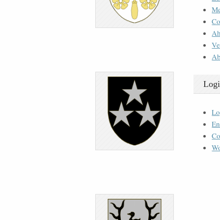
M
Co
Ah
Ve
Ab
Logi
Lo
En
Co
Wo