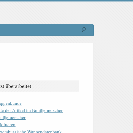
tzt überarbeitet
ppenkunde
ste der Artikel im Familjefuerscher
miljefuerscher
lofueren
xemburgische Wappendatenbank