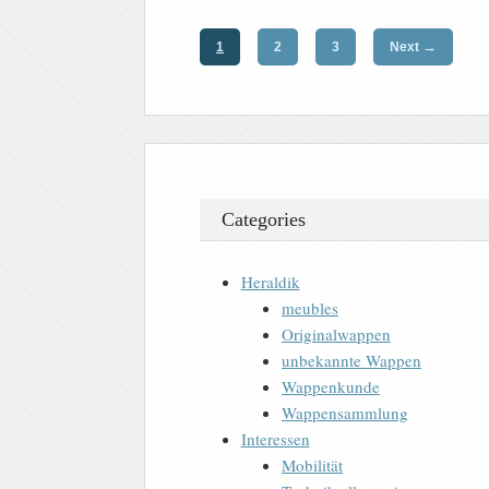
→
1
2
3
Next
Categories
Heraldik
meubles
Originalwappen
unbekannte Wappen
Wappenkunde
Wappensammlung
Interessen
Mobilität