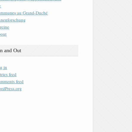
e
mmunes au Grand-Duché
nenforschung
reine
out
n and Out
g in
tries feed
mments feed
rdPress.org