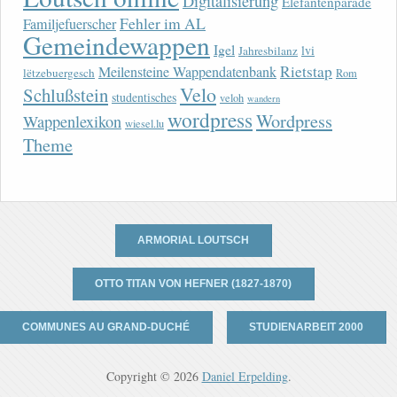
Digitalisierung
Elefantenparade
Fehler im AL
Familjefuerscher
Gemeindewappen
Igel
lvi
Jahresbilanz
Rietstap
Meilensteine Wappendatenbank
lëtzebuergesch
Rom
Velo
Schlußstein
studentisches
veloh
wandern
wordpress
Wordpress
Wappenlexikon
wiesel.lu
Theme
ARMORIAL LOUTSCH
OTTO TITAN VON HEFNER (1827-1870)
COMMUNES AU GRAND-DUCHÉ
STUDIENARBEIT 2000
Copyright © 2026
Daniel Erpelding
.