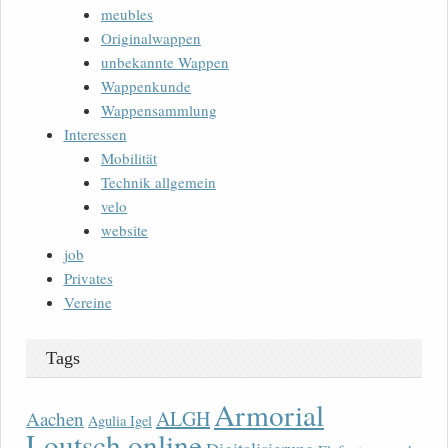
meubles
Originalwappen
unbekannte Wappen
Wappenkunde
Wappensammlung
Interessen
Mobilität
Technik allgemein
velo
website
job
Privates
Vereine
Tags
Armorial
ALGH
Aachen
Agulia Igel
Loutsch online