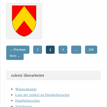
←
Previous
1
2
3
…
236
→
Next
zuletzt überarbeitet
Wappenkunde
Liste der Artikel im Familjefuerscher
Familjefuerscher
Velofueren