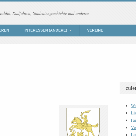
raldik, Radfahren, Studentengeschichte und anderes
EREN
INTERESSEN (ANDERE)
VEREINE
zule
Wa
Li
Fa
Ve
Lu