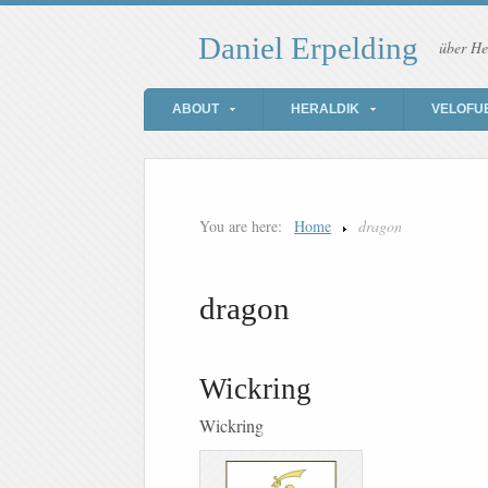
Daniel Erpelding
über He
ABOUT
HERALDIK
VELOFU
You are here:
Home
dragon
dragon
Wickring
Wickring