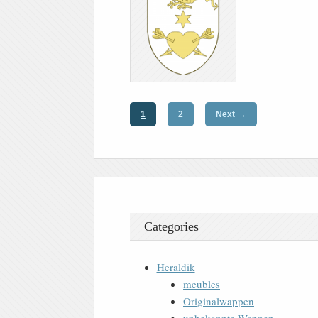
→
1
2
Next
Categories
Heraldik
meubles
Originalwappen