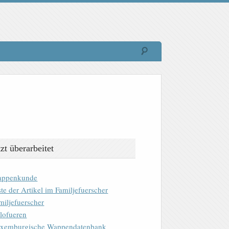
tzt überarbeitet
ppenkunde
ste der Artikel im Familjefuerscher
miljefuerscher
lofueren
xemburgische Wappendatenbank