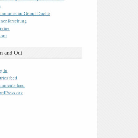
e
mmunes au Grand-Duché
nenforschung
reine
out
n and Out
g in
tries feed
mments feed
rdPress.org