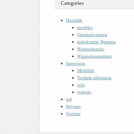
Categories
Heraldik
meubles
Originalwappen
unbekannte Wappen
Wappenkunde
Wappensammlung
Interessen
Mobilität
Technik allgemein
velo
website
job
Privates
Vereine