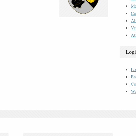
M
Co
Ah
Ve
Ab
Logi
Lo
En
Co
Wo