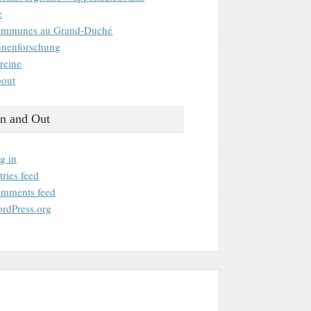
e
mmunes au Grand-Duché
nenforschung
reine
out
n and Out
g in
tries feed
mments feed
rdPress.org