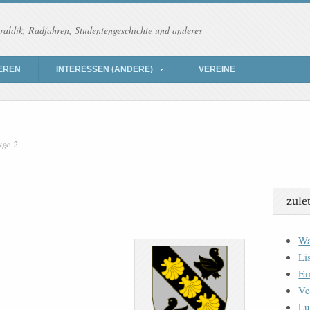
raldik, Radfahren, Studentengeschichte und anderes
EREN
INTERESSEN (ANDERE)
VEREINE
age 2
zule
Wa
Li
Fa
Ve
Lu