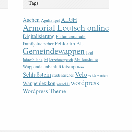
Tags
ALGH
Aachen
Agulia Igel
Armorial Loutsch online
Digitalisierung
Elefantenparade
Fehler im AL
Familjefuerscher
Gemeindewappen
Igel
Meilensteine
lvi
Jahresbilanz
lëtzebuergesch
Rietstap
Wappendatenbank
Rom
Velo
Schlußstein
studentisches
veloh
wandern
wordpress
Wappenlexikon
wiesel.lu
Wordpress Theme