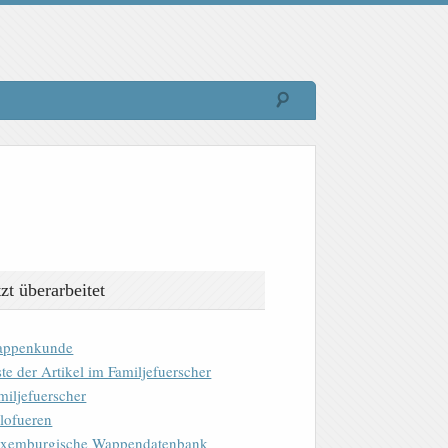
tzt überarbeitet
ppenkunde
ste der Artikel im Familjefuerscher
miljefuerscher
lofueren
xemburgische Wappendatenbank