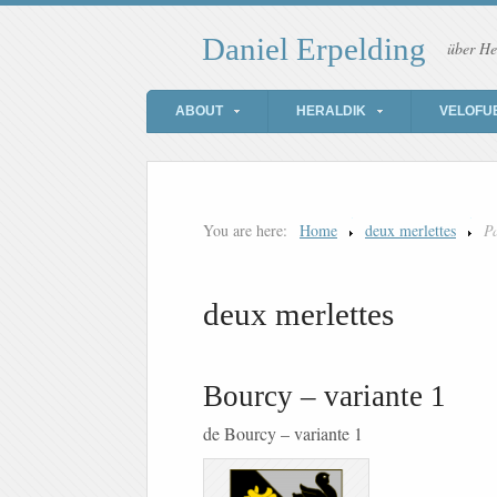
Daniel Erpelding
über He
ABOUT
HERALDIK
VELOFU
You are here:
Home
deux merlettes
P
deux merlettes
Bourcy – variante 1
de Bourcy – variante 1