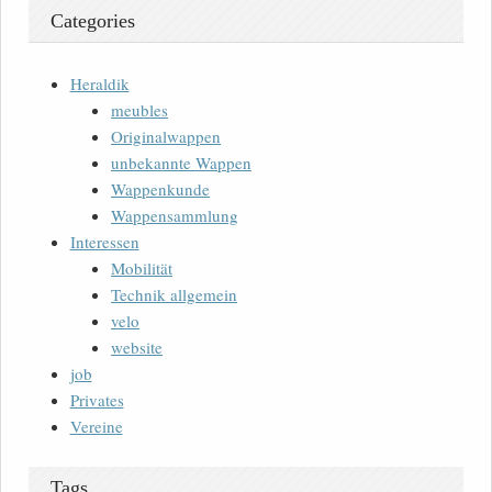
Categories
Heraldik
meubles
Originalwappen
unbekannte Wappen
Wappenkunde
Wappensammlung
Interessen
Mobilität
Technik allgemein
velo
website
job
Privates
Vereine
Tags