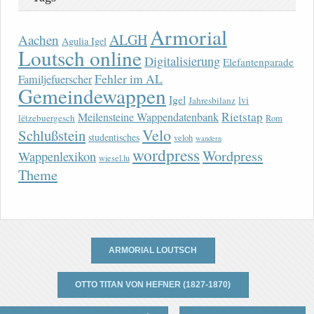
Armorial
ALGH
Aachen
Agulia Igel
Loutsch online
Digitalisierung
Elefantenparade
Fehler im AL
Familjefuerscher
Gemeindewappen
Igel
lvi
Jahresbilanz
Rietstap
Meilensteine Wappendatenbank
lëtzebuergesch
Rom
Velo
Schlußstein
studentisches
veloh
wandern
wordpress
Wordpress
Wappenlexikon
wiesel.lu
Theme
ARMORIAL LOUTSCH
OTTO TITAN VON HEFNER (1827-1870)