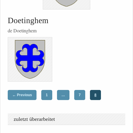
Doetinghem
de Doetinghem
←
Previous
1
…
7
8
zuletzt überarbeitet