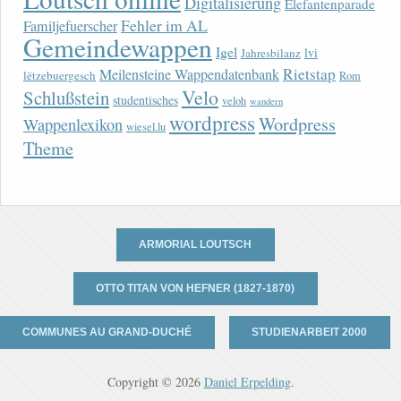
Digitalisierung
Elefantenparade
Fehler im AL
Familjefuerscher
Gemeindewappen
Igel
lvi
Jahresbilanz
Rietstap
Meilensteine Wappendatenbank
lëtzebuergesch
Rom
Velo
Schlußstein
studentisches
veloh
wandern
wordpress
Wordpress
Wappenlexikon
wiesel.lu
Theme
ARMORIAL LOUTSCH
OTTO TITAN VON HEFNER (1827-1870)
COMMUNES AU GRAND-DUCHÉ
STUDIENARBEIT 2000
Copyright © 2026
Daniel Erpelding
.