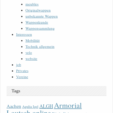
meubles
Originalwappen
unbekannte Wappen
Wappenkunde
Wappensammlung
Interessen
Mobilität
Technik allgemein
velo
website
job
Privates
Vereine
Tags
Armorial
ALGH
Aachen
Agulia Igel
Loutsch online