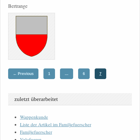
Bertrange
←
Previous
1
…
6
7
zuletzt überarbeitet
Wappenkunde
Liste der Artikel im Familjefuerscher
Familjefuerscher
Velofueren