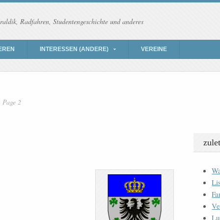
raldik, Radfahren, Studentengeschichte und anderes
EREN
INTERESSEN (ANDERE)
VEREINE
Page 2
zule
Wa
Li
Fa
Ve
Lu