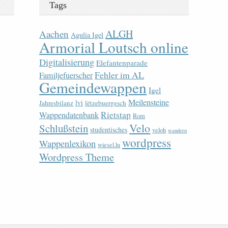
Tags
ALGH
Aachen
Agulia Igel
Armorial Loutsch online
Digitalisierung
Elefantenparade
Fehler im AL
Familjefuerscher
Gemeindewappen
Igel
Meilensteine
lvi
Jahresbilanz
lëtzebuergesch
Rietstap
Wappendatenbank
Rom
Velo
Schlußstein
studentisches
veloh
wandern
wordpress
Wappenlexikon
wiesel.lu
Wordpress Theme