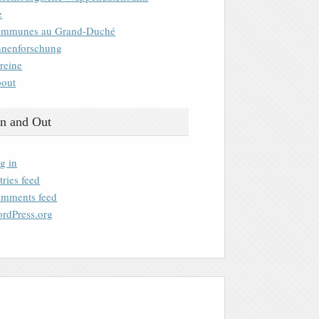
e
mmunes au Grand-Duché
nenforschung
reine
out
n and Out
g in
tries feed
mments feed
rdPress.org