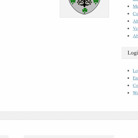
M
Co
Ah
Ve
Ab
Logi
Lo
En
Co
Wo