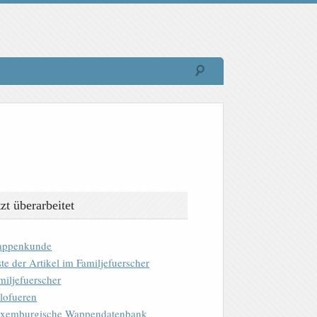
tzt überarbeitet
ppenkunde
ste der Artikel im Familjefuerscher
miljefuerscher
lofueren
xemburgische Wappendatenbank