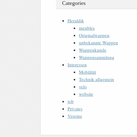
Categories
Heraldik
meubles
Originalwappen
unbekannte Wappen
Wappenkunde
Wappensammlung
Interessen
Mobilität
Technik allgemein
velo
website
job
Privates
Vereine