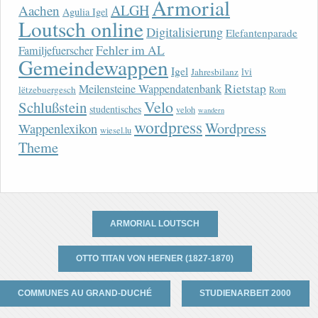
Armorial
ALGH
Aachen
Agulia Igel
Loutsch online
Digitalisierung
Elefantenparade
Fehler im AL
Familjefuerscher
Gemeindewappen
Igel
lvi
Jahresbilanz
Rietstap
Meilensteine Wappendatenbank
lëtzebuergesch
Rom
Velo
Schlußstein
studentisches
veloh
wandern
wordpress
Wordpress
Wappenlexikon
wiesel.lu
Theme
ARMORIAL LOUTSCH
OTTO TITAN VON HEFNER (1827-1870)
COMMUNES AU GRAND-DUCHÉ
STUDIENARBEIT 2000