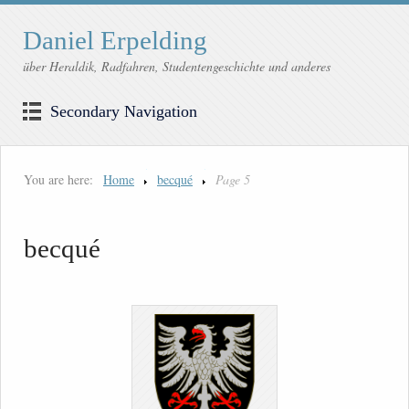
Daniel Erpelding
über Heraldik, Radfahren, Studentengeschichte und anderes
Secondary Navigation
You are here:
Home
becqué
Page 5
becqué