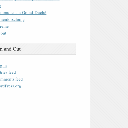
e
mmunes au Grand-Duché
nenforschung
reine
out
n and Out
g in
tries feed
mments feed
rdPress.org