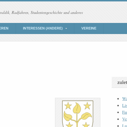
raldik, Radfahren, Studentengeschichte und anderes
EREN
INTERESSEN (ANDERE)
VEREINE
zule
Wa
Li
Fa
Ve
Lu