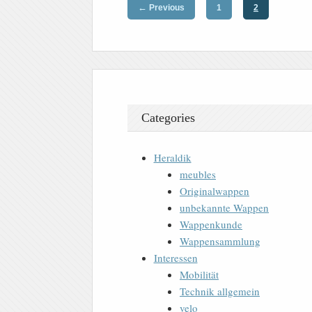
←
Previous
1
2
Categories
Heraldik
meubles
Originalwappen
unbekannte Wappen
Wappenkunde
Wappensammlung
Interessen
Mobilität
Technik allgemein
velo