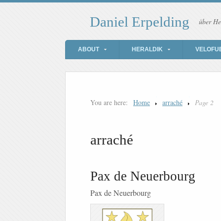
Daniel Erpelding
über He
ABOUT
HERALDIK
VELOFU
You are here:
Home
arraché
Page 2
arraché
Pax de Neuerbourg
Pax de Neuerbourg