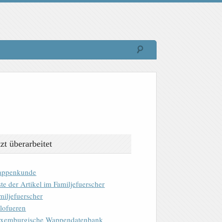
tzt überarbeitet
ppenkunde
ste der Artikel im Familjefuerscher
miljefuerscher
lofueren
xemburgische Wappendatenbank