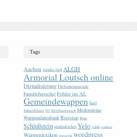
Tags
ALGH
Aachen
Agulia Igel
Armorial Loutsch online
Digitalisierung
Elefantenparade
Fehler im AL
Familjefuerscher
Gemeindewappen
Igel
Meilensteine
lvi
Jahresbilanz
lëtzebuergesch
Rietstap
Wappendatenbank
Rom
Velo
Schlußstein
studentisches
veloh
wandern
wordpress
Wappenlexikon
wiesel.lu