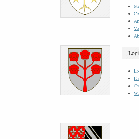
M
Co
Ah
Ve
Ab
Logi
Lo
En
Co
Wo