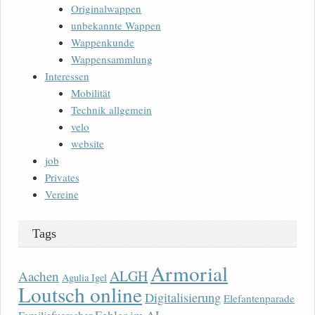
Originalwappen
unbekannte Wappen
Wappenkunde
Wappensammlung
Interessen
Mobilität
Technik allgemein
velo
website
job
Privates
Vereine
Tags
Armorial
ALGH
Aachen
Agulia Igel
Loutsch online
Digitalisierung
Elefantenparade