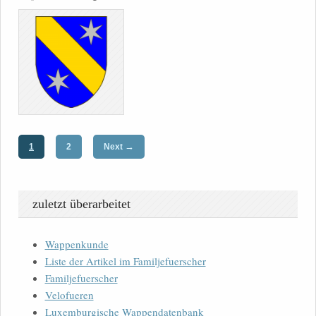
→
1
2
Next
zuletzt überarbeitet
Wappenkunde
Liste der Artikel im Familjefuerscher
Familjefuerscher
Velofueren
Luxemburgische Wappendatenbank