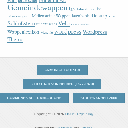
Fehler im AL
Familjefuerscher
Gemeindewappen
Igel
lvi
Jahresbilanz
Rietstap
Meilensteine Wappendatenbank
lëtzebuergesch
Rom
Velo
Schlußstein
studentisches
veloh
wandern
wordpress
Wordpress
Wappenlexikon
wiesel.lu
Theme
ARMORIAL LOUTSCH
OTTO TITAN VON HEFNER (1827-1870)
COMMUNES AU GRAND-DUCHÉ
STUDIENARBEIT 2000
Copyright © 2026
Daniel Erpelding
.
Powered by
WordPress
and
Unique
.