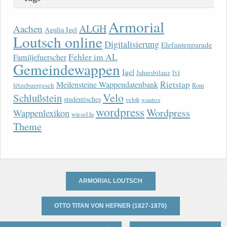
Armorial
ALGH
Aachen
Agulia Igel
Loutsch online
Digitalisierung
Elefantenparade
Fehler im AL
Familjefuerscher
Gemeindewappen
Igel
lvi
Jahresbilanz
Rietstap
Meilensteine Wappendatenbank
lëtzebuergesch
Rom
Velo
Schlußstein
studentisches
veloh
wandern
wordpress
Wordpress
Wappenlexikon
wiesel.lu
Theme
ARMORIAL LOUTSCH
OTTO TITAN VON HEFNER (1827-1870)