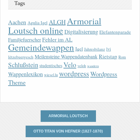
Tags
Armorial
ALGH
Aachen
Agulia Igel
Loutsch online
Digitalisierung
Elefantenparade
Fehler im AL
Familjefuerscher
Gemeindewappen
Igel
lvi
Jahresbilanz
Rietstap
Meilensteine Wappendatenbank
lëtzebuergesch
Rom
Velo
Schlußstein
studentisches
veloh
wandern
wordpress
Wordpress
Wappenlexikon
wiesel.lu
Theme
ARMORIAL LOUTSCH
OTTO TITAN VON HEFNER (1827-1870)