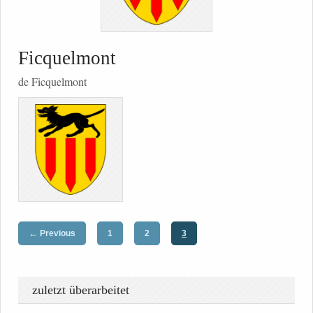
Ficquelmont
de Ficquelmont
←
Previous
1
2
3
zuletzt überarbeitet