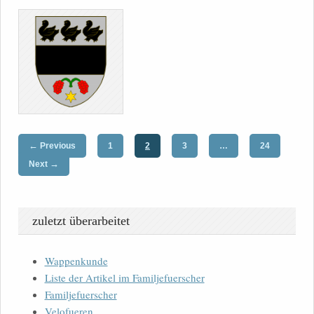
←
Previous
1
2
3
…
24
→
Next
zuletzt überarbeitet
Wappenkunde
Liste der Artikel im Familjefuerscher
Familjefuerscher
Velofueren