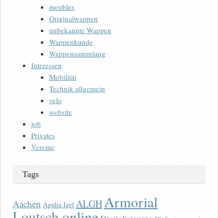
meubles
Originalwappen
unbekannte Wappen
Wappenkunde
Wappensammlung
Interessen
Mobilität
Technik allgemein
velo
website
job
Privates
Vereine
Tags
Armorial
ALGH
Aachen
Agulia Igel
Loutsch online