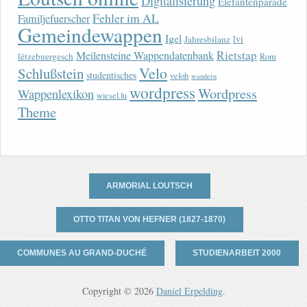
Digitalisierung
Elefantenparade
Fehler im AL
Familjefuerscher
Gemeindewappen
Igel
lvi
Jahresbilanz
Rietstap
Meilensteine Wappendatenbank
lëtzebuergesch
Rom
Velo
Schlußstein
studentisches
veloh
wandern
wordpress
Wordpress
Wappenlexikon
wiesel.lu
Theme
ARMORIAL LOUTSCH
OTTO TITAN VON HEFNER (1827-1870)
COMMUNES AU GRAND-DUCHÉ
STUDIENARBEIT 2000
Copyright © 2026
Daniel Erpelding
.