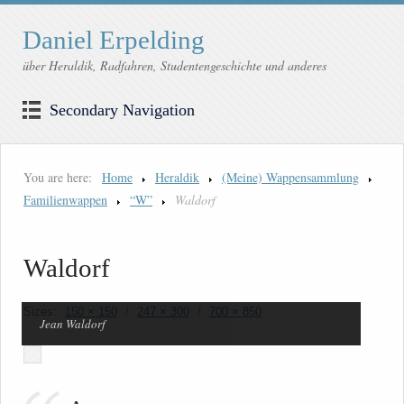
Daniel Erpelding
über Heraldik, Radfahren, Studentengeschichte und anderes
Secondary Navigation
You are here:
Home
Heraldik
(Meine) Wappensammlung
Familienwappen
“W”
Waldorf
Waldorf
Sizes:
150 × 150
/
247 × 300
/
700 × 850
Jean Waldorf