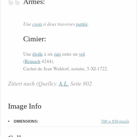
Armes:
Une
croix
à deux traverses
pattée
.
Cimier:
Une
étoile
à six
rais
entre un
vol
.
(
Reinach
4244).
Cachet de Jean Waldorf, notaire, 5-XI-1722.
Zitiert nach (Quelle):
A.L.
Seite 802
Image Info
700 × 850 pixels
DIMENSIONS: