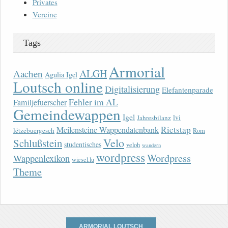
Privates
Vereine
Tags
Armorial
ALGH
Aachen
Agulia Igel
Loutsch online
Digitalisierung
Elefantenparade
Fehler im AL
Familjefuerscher
Gemeindewappen
Igel
lvi
Jahresbilanz
Rietstap
Meilensteine Wappendatenbank
lëtzebuergesch
Rom
Velo
Schlußstein
studentisches
veloh
wandern
wordpress
Wordpress
Wappenlexikon
wiesel.lu
Theme
ARMORIAL LOUTSCH