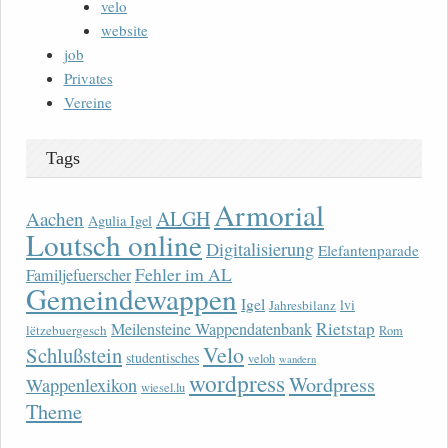
velo
website
job
Privates
Vereine
Tags
Armorial
ALGH
Aachen
Agulia Igel
Loutsch online
Digitalisierung
Elefantenparade
Fehler im AL
Familjefuerscher
Gemeindewappen
Igel
lvi
Jahresbilanz
Rietstap
Meilensteine Wappendatenbank
lëtzebuergesch
Rom
Velo
Schlußstein
studentisches
veloh
wandern
wordpress
Wordpress
Wappenlexikon
wiesel.lu
Theme