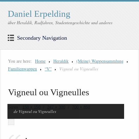
Daniel Erpelding
über Heraldik, Radfahren, Studentengeschichte und anderes
Secondary Navigation
You are here:
Home
Heraldik
(Meine) Wappensammlung
Familienwappen
“V”
Vigneul ou Vigneulles
Vigneul ou Vigneulles
Sizes:
150 × 150
/
247 × 300
/
700 × 850
de Vigneul ou Vigneulles