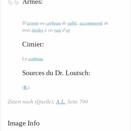
Armes:
D’
argent
au
corbeau
de
sable
,
accompagné
de
trois
étoiles
à six
rais
d’
or
.
Cimier:
Le
corbeau
.
Sources du Dr. Loutsch:
(
B.
).
Zitiert nach (Quelle):
A.L.
Seite 790
Image Info