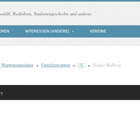
raldik, Radfahren, Studentengeschichte und anderes
EREN
INTERESSEN (ANDERE)
VEREINE
) Wappensammlung
Familienwappen
“V”
Veyder-Malberg
rg