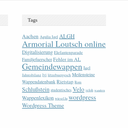
Tags
ALGH
Aachen
Agulia Igel
Armorial Loutsch online
Digitalisierung
Elefantenparade
Fehler im AL
Familjefuerscher
Gemeindewappen
Igel
Meilensteine
lvi
Jahresbilanz
lëtzebuergesch
Rietstap
Wappendatenbank
Rom
Velo
Schlußstein
studentisches
veloh
wandern
wordpress
Wappenlexikon
wiesel.lu
Wordpress Theme