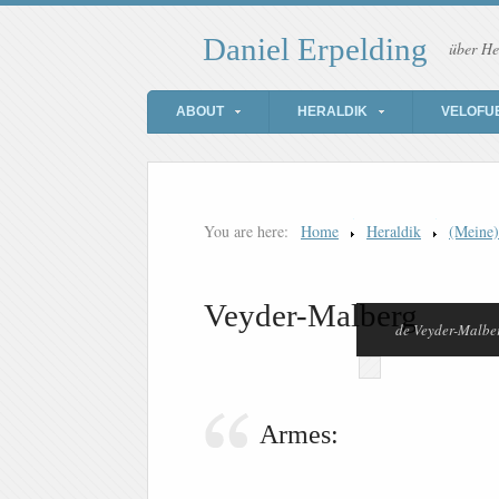
Daniel Erpelding
über He
ABOUT
HERALDIK
VELOFU
You are here:
Home
Heraldik
(Meine
Veyder-Malberg
de Veyder-Malbe
Armes: