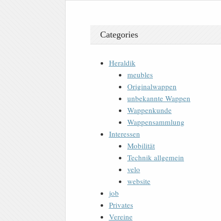
Categories
Heraldik
meubles
Originalwappen
unbekannte Wappen
Wappenkunde
Wappensammlung
Interessen
Mobilität
Technik allgemein
velo
website
job
Privates
Vereine