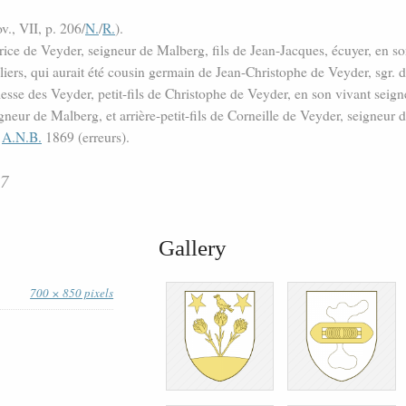
v., VII, p. 206/
N.
/
R.
).
ce de Veyder, seigneur de Malberg, fils de Jean-Jacques, écuyer, en son 
iers, qui aurait été cousin germain de Jean-Christophe de Veyder, sgr. de
esse des Veyder, petit-fils de Christophe de Veyder, en son vivant seign
gneur de Malberg, et arrière-petit-fils de Corneille de Veyder, seigneur 
.
A.N.B.
1869 (erreurs).
87
Gallery
700 × 850 pixels