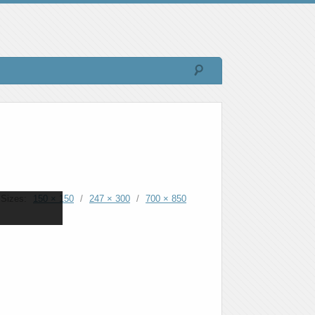
Sizes:
150 × 150
/
247 × 300
/
700 × 850