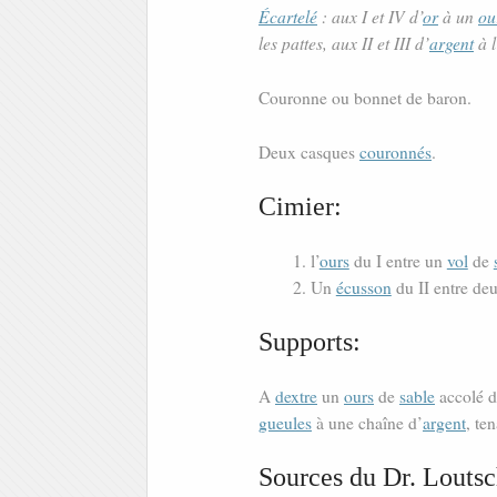
Écartelé
: aux I et IV d’
or
à un
ou
les pattes, aux II et III d’
argent
à l
Couronne ou bonnet de baron.
Deux casques
couronnés
.
Cimier:
l’
ours
du I entre un
vol
de
Un
écusson
du II entre de
Supports:
A
dextre
un
ours
de
sable
accolé d
gueules
à une chaîne d’
argent
, te
Sources du Dr. Loutsc