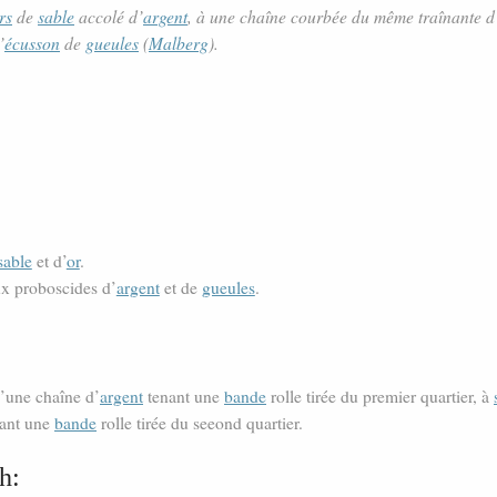
rs
de
sable
accolé d’
argent
, à une chaîne courbée du même traînante d
’
écusson
de
gueules
(
Malberg
).
sable
et d’
or
.
ux proboscides d’
argent
et de
gueules
.
’une chaîne d’
argent
tenant une
bande
rolle tirée du premier quartier, à
nant une
bande
rolle tirée du seeond quartier.
h: