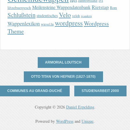
lvi
Jahresbilanz
Rietstap
Meilensteine Wappendatenbank
lëtzebuergesch
Rom
Velo
Schlußstein
studentisches
veloh
wandern
wordpress
Wordpress
Wappenlexikon
wiesel.lu
Theme
ARMORIAL LOUTSCH
OTTO TITAN VON HEFNER (1827-1870)
COMMUNES AU GRAND-DUCHÉ
STUDIENARBEIT 2000
Copyright © 2026
Daniel Erpelding
.
Powered by
WordPress
and
Unique
.