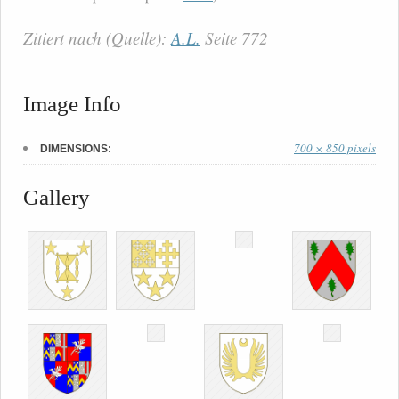
Zitiert nach (Quelle):
A.L.
Seite 772
Image Info
700 × 850 pixels
DIMENSIONS:
Gallery