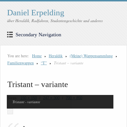
Daniel Erpelding
über Heraldik, Radfahren, Studentengeschichte und anderes
Secondary Navigation
You are here:
Home
Heraldik
(Meine) Wappensammlung
Familienwappen
“T”
Tristant – variante
Tristant – variante
Sizes:
150 × 150
/
247 × 300
/
700 × 850
Tristant - variante