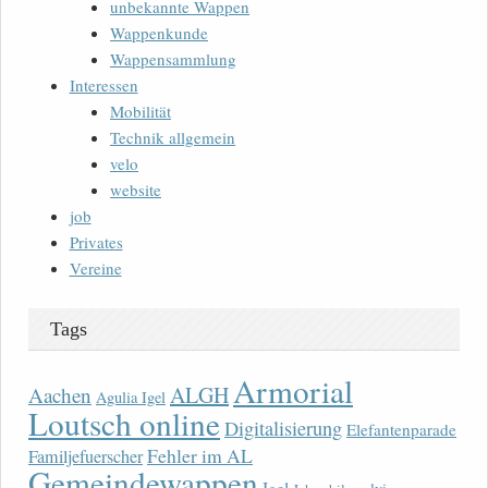
unbekannte Wappen
Wappenkunde
Wappensammlung
Interessen
Mobilität
Technik allgemein
velo
website
job
Privates
Vereine
Tags
Armorial
ALGH
Aachen
Agulia Igel
Loutsch online
Digitalisierung
Elefantenparade
Fehler im AL
Familjefuerscher
Gemeindewappen
Igel