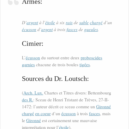
Armes:
D’
argent
à l’
étoile
à six
rais
de
sable
chargé
d’un
écusson
d’
argent
à trois
fasces
de
gueules
.
Cimier:
L’
écusson
du surtout entre deux
proboscides
garnies
chacune de trois boules
tigées
.
Sources du Dr. Loutsch:
(
Arch. Lux.
Chartes et Titres divers: Bettembourg
des R.
: Sceau de Henri Tristant de Trèves, 27-II-
1472: l’auteur décrit ce sceau comme un
Gironné
chargé
en coeur
d’un
écusson
à trois
fasces
, mais
le
Gironné
est certainement une mauvaise
interprétation pour l’
étoile
).