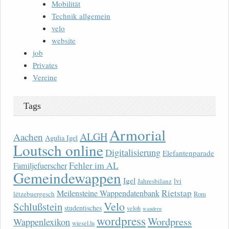
Mobilität
Technik allgemein
velo
website
job
Privates
Vereine
Tags
Armorial
ALGH
Aachen
Agulia Igel
Loutsch online
Digitalisierung
Elefantenparade
Fehler im AL
Familjefuerscher
Gemeindewappen
Igel
lvi
Jahresbilanz
Rietstap
Meilensteine Wappendatenbank
lëtzebuergesch
Rom
Velo
Schlußstein
studentisches
veloh
wandern
wordpress
Wordpress
Wappenlexikon
wiesel.lu