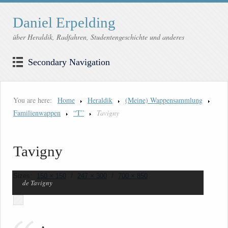
Daniel Erpelding
über Heraldik, Radfahren, Studentengeschichte und anderes
Secondary Navigation
You are here:
Home
Heraldik
(Meine) Wappensammlung
Familienwappen
“T”
Tavigny
Tavigny
Sizes:
150 × 150
/
247 × 300
/
700 × 850
de Tavigny