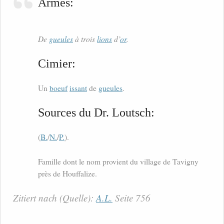
Armes:
De
gueules
à trois
lions
d’
or
.
Cimier:
Un
boeuf
issant
de
gueules
.
Sources du Dr. Loutsch:
(
B.
/
N.
/
P.
).
Famille dont le nom provient du village de Tavigny
près de Houffalize.
Zitiert nach (Quelle):
A.L.
Seite 756