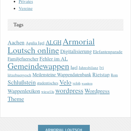
Privates
Vereine
Tags
Armorial
ALGH
Aachen
Agulia Igel
Loutsch online
Digitalisierung
Elefantenparade
Fehler im AL
Familjefuerscher
Gemeindewappen
Igel
lvi
Jahresbilanz
Rietstap
Meilensteine Wappendatenbank
lëtzebuergesch
Rom
Velo
Schlußstein
studentisches
veloh
wandern
wordpress
Wordpress
Wappenlexikon
wiesel.lu
Theme
ARMORIAL LOUTSCH