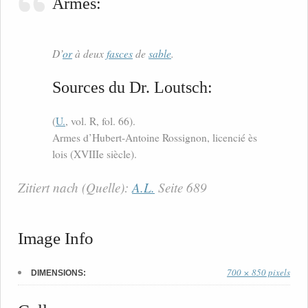
Armes:
D’
or
à deux
fasces
de
sable
.
Sources du Dr. Loutsch:
(
U.
, vol. R, fol. 66).
Armes d’Hubert-Antoine Rossignon, licencié ès
lois (XVIIIe siècle).
Zitiert nach (Quelle):
A.L.
Seite 689
Image Info
700 × 850 pixels
DIMENSIONS: