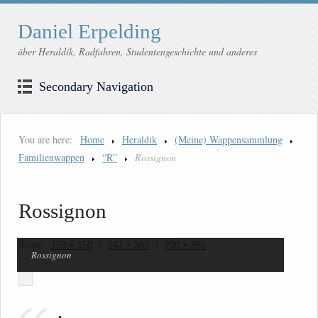
Daniel Erpelding
über Heraldik, Radfahren, Studentengeschichte und anderes
Secondary Navigation
You are here:
Home
Heraldik
(Meine) Wappensammlung
Familienwappen
“R”
Rossignon
Rossignon
Sizes:
150 × 150
/
247 × 300
/
700 × 850
Rossignon