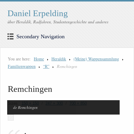
Daniel Erpelding
über Heraldik, Radfahren, Studentengeschichte und anderes
Secondary Navigation
You are here:
Home
Heraldik
(Meine) Wappensammlung
Familienwappen
“R”
Remchingen
Remchingen
Sizes:
150 × 150
/
247 × 300
/
700 × 850
de Remchingen