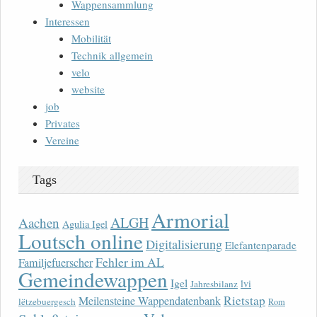
Wappensammlung
Interessen
Mobilität
Technik allgemein
velo
website
job
Privates
Vereine
Tags
Armorial
ALGH
Aachen
Agulia Igel
Loutsch online
Digitalisierung
Elefantenparade
Fehler im AL
Familjefuerscher
Gemeindewappen
Igel
lvi
Jahresbilanz
Rietstap
Meilensteine Wappendatenbank
lëtzebuergesch
Rom