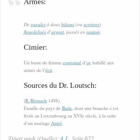
Armes:
De
gueules
à deux
bâtons
(ou
sceptres
)
fleurdelisés
d’
argent
, passés en
sautoir
.
Cimier:
Un buste de femme
couronné
d’
or
, habillé aux
armes de l’
écu
.
Sources du Dr. Loutsch:
(
R.
/
Reinach
1498).
Famille du pays de
Bade
, dont une branche s’est
fixée au Luxembourg au XVIe siècle, à la suite
d’un mariage
Autel
.
Zitiert nach (Quelle):
A.L.
Seite 672