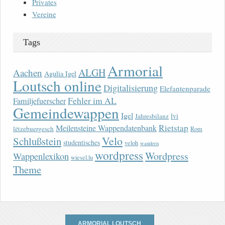
Privates
Vereine
Tags
Armorial
ALGH
Aachen
Agulia Igel
Loutsch online
Digitalisierung
Elefantenparade
Fehler im AL
Familjefuerscher
Gemeindewappen
Igel
lvi
Jahresbilanz
Rietstap
Meilensteine Wappendatenbank
lëtzebuergesch
Rom
Velo
Schlußstein
studentisches
veloh
wandern
wordpress
Wordpress
Wappenlexikon
wiesel.lu
Theme
ARMORIAL LOUTSCH