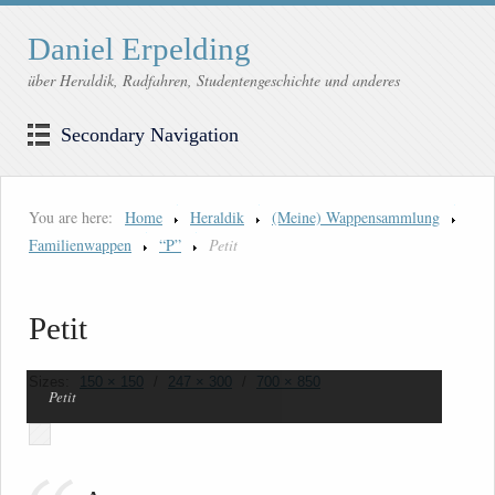
Daniel Erpelding
über Heraldik, Radfahren, Studentengeschichte und anderes
Secondary Navigation
You are here:
Home
Heraldik
(Meine) Wappensammlung
Familienwappen
“P”
Petit
Petit
Sizes:
150 × 150
/
247 × 300
/
700 × 850
Petit