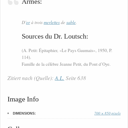
Armes:
D’
or
à trois
merlettes
de
sable
.
Sources du Dr. Loutsch:
(A. Petit: Épitaphier, «Le Pays Gaumais», 1950, P.
114).
Famille de la célèbre Jeanne Petit, du Pont d’Oye.
Zitiert nach (Quelle):
A.L.
Seite 638
Image Info
700 × 850 pixels
DIMENSIONS: