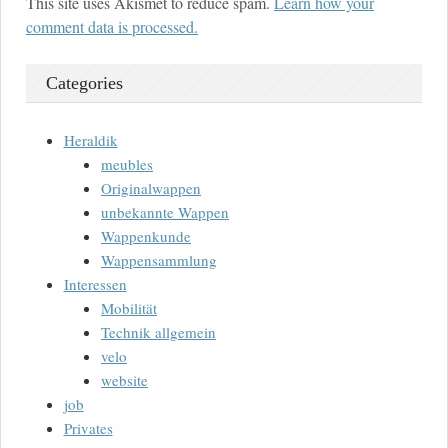
This site uses Akismet to reduce spam.
Learn how your
comment data is processed.
Categories
Heraldik
meubles
Originalwappen
unbekannte Wappen
Wappenkunde
Wappensammlung
Interessen
Mobilität
Technik allgemein
velo
website
job
Privates