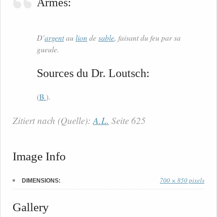
Armes:
D’
argent
au
lion
de
sable
, faisant du feu par sa
gueule.
Sources du Dr. Loutsch:
(
B.
).
Zitiert nach (Quelle):
A.L.
Seite 625
Image Info
700 × 850 pixels
DIMENSIONS:
Gallery