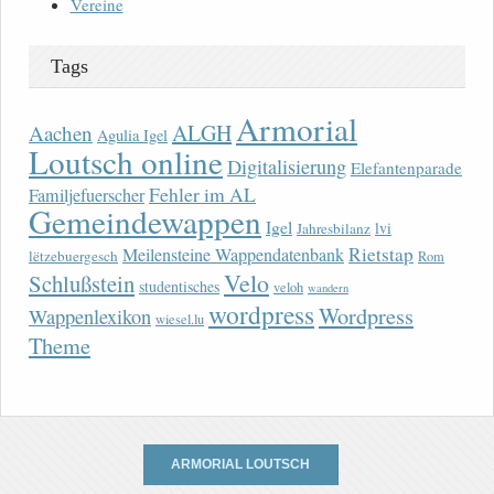
Vereine
Tags
Armorial
ALGH
Aachen
Agulia Igel
Loutsch online
Digitalisierung
Elefantenparade
Fehler im AL
Familjefuerscher
Gemeindewappen
Igel
lvi
Jahresbilanz
Rietstap
Meilensteine Wappendatenbank
lëtzebuergesch
Rom
Velo
Schlußstein
studentisches
veloh
wandern
wordpress
Wordpress
Wappenlexikon
wiesel.lu
Theme
ARMORIAL LOUTSCH