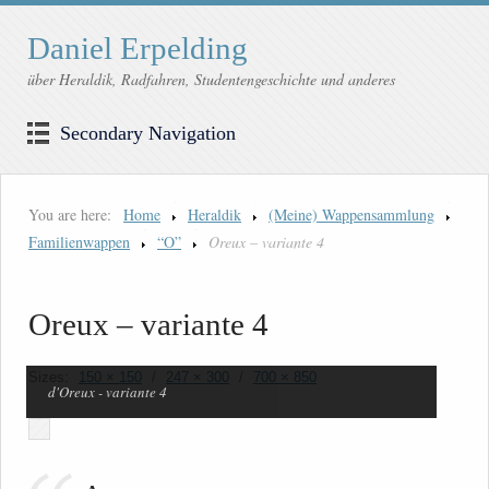
Daniel Erpelding
über Heraldik, Radfahren, Studentengeschichte und anderes
Secondary Navigation
You are here:
Home
Heraldik
(Meine) Wappensammlung
Familienwappen
“O”
Oreux – variante 4
Oreux – variante 4
Sizes:
150 × 150
/
247 × 300
/
700 × 850
d'Oreux - variante 4