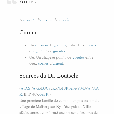
Armes:
D’
argent
à l’
écusson
de
gueules
.
Cimier:
Un
écusson
de
gueules
, entre deux
cornes
d’
argent
, et de
gueules
.
Ou: Un chapeau pointu de
gueules
entre
deux
cornes
d’
argent
.
Sources du Dr. Loutsch:
(
A.D.S.
/
A.G.
/
B.
/
Gy.
/
K.
/
N.
/
P.
/
Ruelle
/
V.M.
/
/W.
/
S.A.
R.
II, P. 407/
des R.
).
Une première famille de ce nom, en possession du
village de Malberg sur Ky, s’éteignit au XIIIe
siècle, après avoir formé une branche: les sires de