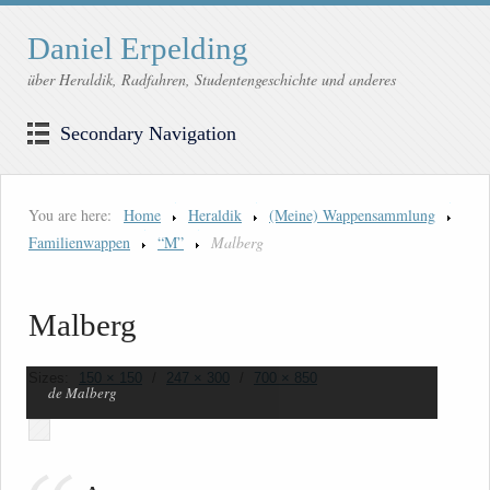
Daniel Erpelding
über Heraldik, Radfahren, Studentengeschichte und anderes
Secondary Navigation
You are here:
Home
Heraldik
(Meine) Wappensammlung
Familienwappen
“M”
Malberg
Malberg
Sizes:
150 × 150
/
247 × 300
/
700 × 850
de Malberg