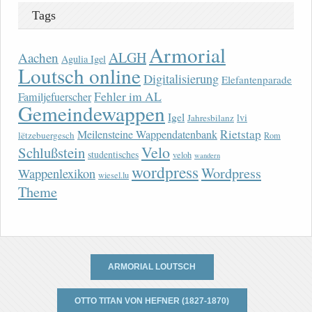
Tags
Armorial
ALGH
Aachen
Agulia Igel
Loutsch online
Digitalisierung
Elefantenparade
Fehler im AL
Familjefuerscher
Gemeindewappen
Igel
lvi
Jahresbilanz
Rietstap
Meilensteine Wappendatenbank
lëtzebuergesch
Rom
Velo
Schlußstein
studentisches
veloh
wandern
wordpress
Wordpress
Wappenlexikon
wiesel.lu
Theme
ARMORIAL LOUTSCH
OTTO TITAN VON HEFNER (1827-1870)