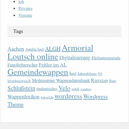
job
Privates
Vereine
Tags
Armorial
ALGH
Aachen
Agulia Igel
Loutsch online
Digitalisierung
Elefantenparade
Fehler im AL
Familjefuerscher
Gemeindewappen
Igel
lvi
Jahresbilanz
Rietstap
Meilensteine Wappendatenbank
lëtzebuergesch
Rom
Velo
Schlußstein
studentisches
veloh
wandern
wordpress
Wordpress
Wappenlexikon
wiesel.lu
Theme