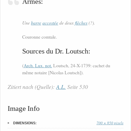
Armes:
Une
barre
accostée
de deux
flèches
(?).
Couronne comtale.
Sources du Dr. Loutsch:
(
Arch. Lux. not.
Loutsch, 24-X-1739: cachet du
même notaire [Nicolas Loutsch]).
Zitiert nach (Quelle):
A.L.
Seite 530
Image Info
700 × 850 pixels
DIMENSIONS: