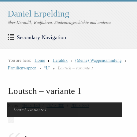
Daniel Erpelding
über Heraldik, Radfahren, Studentengeschichte und anderes
Secondary Navigation
You are here:
Home
Heraldik
(Meine) Wappensammlung
Familienwappen
“L”
Loutsch – variante 1
Loutsch – variante 1
Sizes:
150 × 150
/
247 × 300
/
700 × 850
Loutsch - variante 1