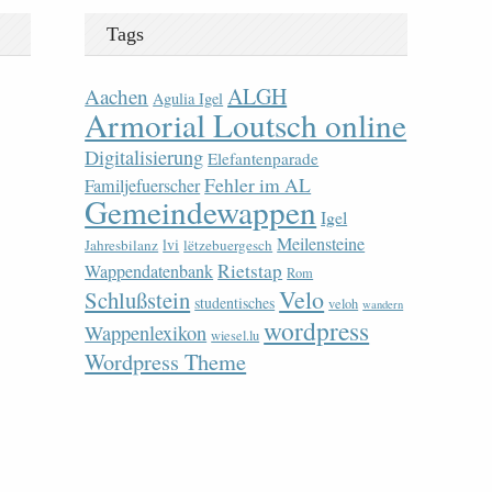
Tags
ALGH
Aachen
Agulia Igel
Armorial Loutsch online
Digitalisierung
Elefantenparade
Fehler im AL
Familjefuerscher
Gemeindewappen
Igel
Meilensteine
lvi
Jahresbilanz
lëtzebuergesch
Rietstap
Wappendatenbank
Rom
Velo
Schlußstein
studentisches
veloh
wandern
wordpress
Wappenlexikon
wiesel.lu
Wordpress Theme