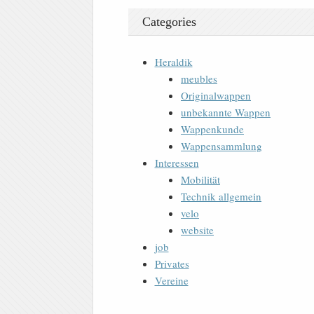
Categories
Heraldik
meubles
Originalwappen
unbekannte Wappen
Wappenkunde
Wappensammlung
Interessen
Mobilität
Technik allgemein
velo
website
job
Privates
Vereine