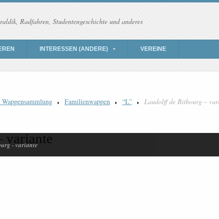
raldik, Radfahren, Studentengeschichte und anderes
EREN
INTERESSEN (ANDERE)
VEREINE
) Wappensammlung
Familienwappen
“L”
Laudolff de Bitbourg – var
 variante
ourg - variante