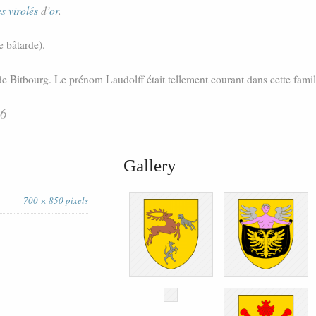
es
virolés
d’
or
.
e bâtarde).
de Bitbourg. Le prénom Laudolff était tellement courant dans cette famil
06
Gallery
700 × 850 pixels