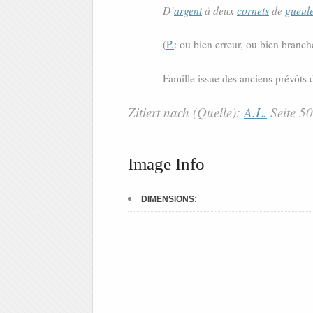
D’
argent
à deux
cornets
de
gueul
(
P.
: ou bien erreur, ou bien branch
Famille issue des anciens prévôts 
Zitiert nach (Quelle):
A.L.
Seite 5
Image Info
DIMENSIONS: