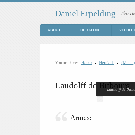
Daniel Erpelding
über He
ABOUT
HERALDIK
VELOFU
You are here:
Home
Heraldik
(Meine
Laudolff de Bitbourg –
Laudolff de Bitb
Armes: