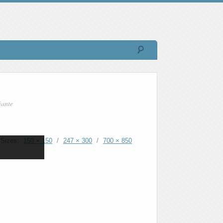
iante
Sizes:
150 × 150
/
247 × 300
/
700 × 850