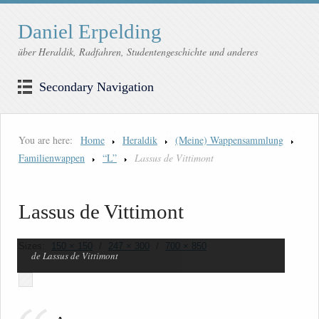
Daniel Erpelding
über Heraldik, Radfahren, Studentengeschichte und anderes
Secondary Navigation
You are here:
Home
Heraldik
(Meine) Wappensammlung
Familienwappen
“L”
Lassus de Vittimont
Lassus de Vittimont
Sizes:
150 × 150
/
247 × 300
/
700 × 850
de Lassus de Vittimont