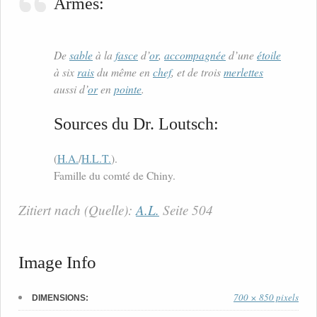
Armes:
De
sable
à la
fasce
d’
or
,
accompagnée
d’une
étoile
à six
rais
du même en
chef
, et de trois
merlettes
aussi d’
or
en
pointe
.
Sources du Dr. Loutsch:
(
H.A.
/
H.L.T.
).
Famille du comté de Chiny.
Zitiert nach (Quelle):
A.L.
Seite 504
Image Info
700 × 850 pixels
DIMENSIONS: