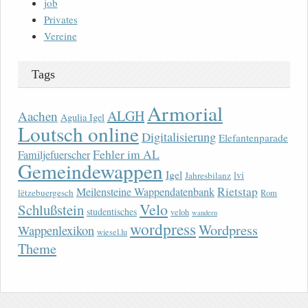
job
Privates
Vereine
Tags
Armorial
ALGH
Aachen
Agulia Igel
Loutsch online
Digitalisierung
Elefantenparade
Fehler im AL
Familjefuerscher
Gemeindewappen
Igel
lvi
Jahresbilanz
Rietstap
Meilensteine Wappendatenbank
lëtzebuergesch
Rom
Velo
Schlußstein
studentisches
veloh
wandern
wordpress
Wordpress
Wappenlexikon
wiesel.lu
Theme