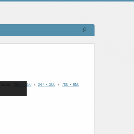
Sizes:
150 × 150
/
247 × 300
/
700 × 850