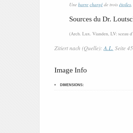
Une
barre
chargé
de trois
étoiles
Sources du Dr. Loutsc
(Arch. Lux. Vianden, LV: sceau d’
Zitiert nach (Quelle):
A.L.
Seite 4
Image Info
DIMENSIONS: