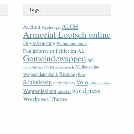
Tags
ALGH
Aachen
Agulia Igel
Armorial Loutsch online
Digitalisierung
Elefantenparade
Fehler im AL
Familjefuerscher
Gemeindewappen
Igel
Meilensteine
lvi
Jahresbilanz
lëtzebuergesch
Rietstap
Wappendatenbank
Rom
Velo
Schlußstein
studentisches
veloh
wandern
wordpress
Wappenlexikon
wiesel.lu
Wordpress Theme