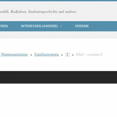
raldik, Radfahren, Studentengeschichte und anderes
EREN
INTERESSEN (ANDERE)
VEREINE
) Wappensammlung
Familienwappen
“I”
Irhel – variante 2