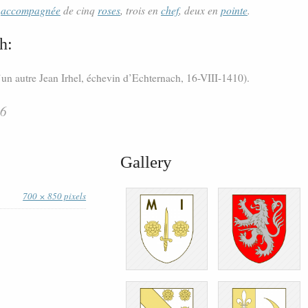
,
accompagnée
de cinq
roses
, trois en
chef
, deux en
pointe
.
h:
un autre Jean Irhel, échevin d’Echternach, 16-VIII-1410).
56
Gallery
700 × 850 pixels