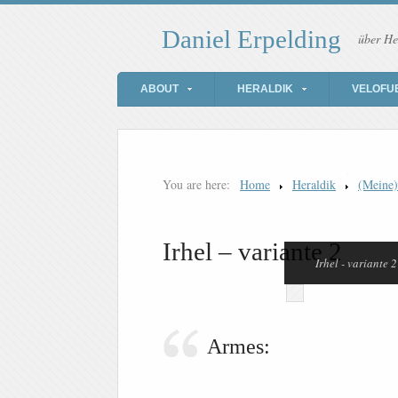
Daniel Erpelding
über He
ABOUT
HERALDIK
VELOFU
You are here:
Home
Heraldik
(Meine
Irhel – variante 2
Irhel - variante 2
Armes: