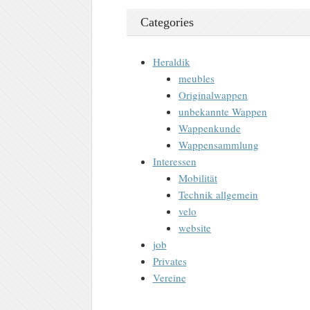
Categories
Heraldik
meubles
Originalwappen
unbekannte Wappen
Wappenkunde
Wappensammlung
Interessen
Mobilität
Technik allgemein
velo
website
job
Privates
Vereine