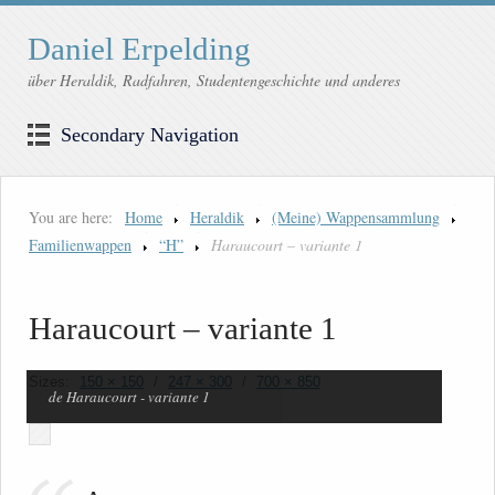
Daniel Erpelding
über Heraldik, Radfahren, Studentengeschichte und anderes
Secondary Navigation
You are here:
Home
Heraldik
(Meine) Wappensammlung
Familienwappen
“H”
Haraucourt – variante 1
Haraucourt – variante 1
Sizes:
150 × 150
/
247 × 300
/
700 × 850
de Haraucourt - variante 1