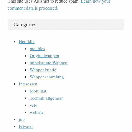
This site uses Akismet to reduce spam.
Learn how your
comment data is processed.
Categories
Heraldik
meubles
Originalwappen
unbekannte Wappen
Wappenkunde
Wappensammlung
Interessen
Mobilität
Technik allgemein
velo
website
job
Privates