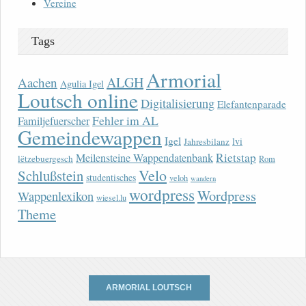
Vereine
Tags
Armorial
ALGH
Aachen
Agulia Igel
Loutsch online
Digitalisierung
Elefantenparade
Fehler im AL
Familjefuerscher
Gemeindewappen
Igel
lvi
Jahresbilanz
Rietstap
Meilensteine Wappendatenbank
lëtzebuergesch
Rom
Velo
Schlußstein
studentisches
veloh
wandern
wordpress
Wordpress
Wappenlexikon
wiesel.lu
Theme
ARMORIAL LOUTSCH