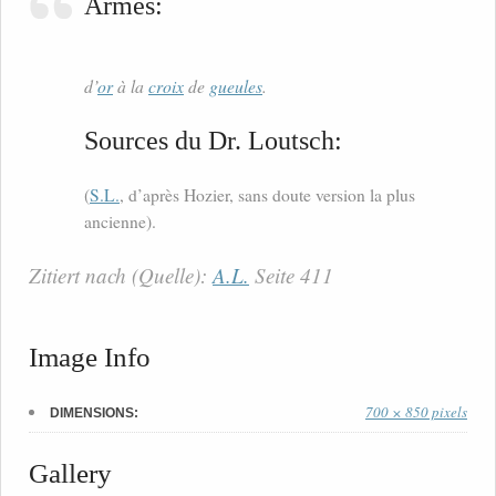
Armes:
d’
or
à la
croix
de
gueules
.
Sources du Dr. Loutsch:
(
S.L.
, d’après Hozier, sans doute version la plus
ancienne).
Zitiert nach (Quelle):
A.L.
Seite 411
Image Info
700 × 850 pixels
DIMENSIONS:
Gallery