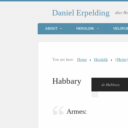
Daniel Erpelding
über He
ABOUT
HERALDIK
VELOFU
You are here:
Home
Heraldik
(Meine
Habbary
de Habbary
Armes: