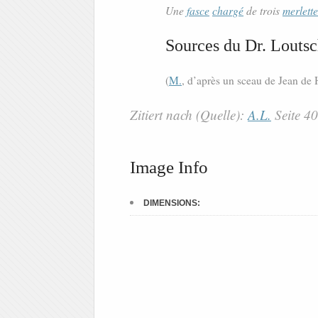
Une
fasce
chargé
de trois
merlette
Sources du Dr. Loutsc
(
M.
, d’après un sceau de Jean de
Zitiert nach (Quelle):
A.L.
Seite 4
Image Info
DIMENSIONS: