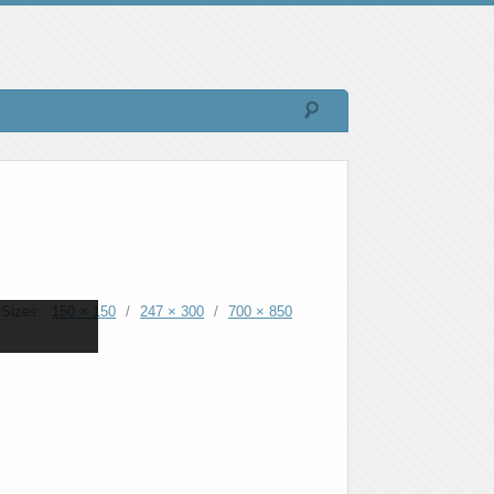
Sizes:
150 × 150
/
247 × 300
/
700 × 850