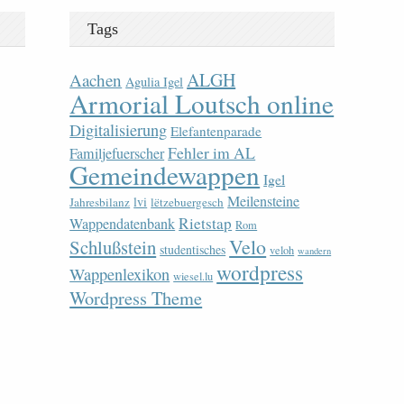
Tags
ALGH
Aachen
Agulia Igel
Armorial Loutsch online
Digitalisierung
Elefantenparade
Fehler im AL
Familjefuerscher
Gemeindewappen
Igel
Meilensteine
lvi
Jahresbilanz
lëtzebuergesch
Rietstap
Wappendatenbank
Rom
Velo
Schlußstein
studentisches
veloh
wandern
wordpress
Wappenlexikon
wiesel.lu
Wordpress Theme