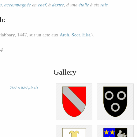
s
,
accompagnée
en
chef
, à
dextre
, d’une
étoile
à six
rais
.
h:
 Habbary, 1447, sur un acte aux
Arch. Sect. Hist.
).
04
Gallery
700 × 850 pixels