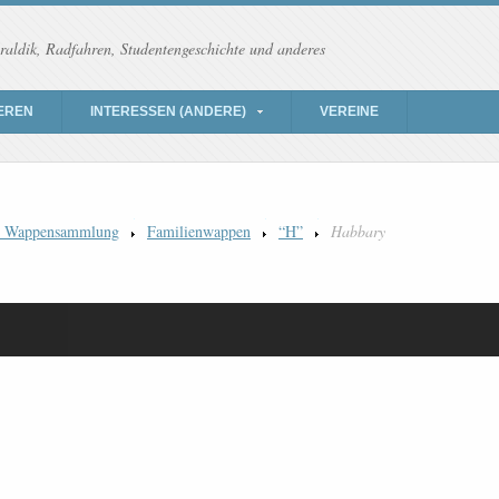
raldik, Radfahren, Studentengeschichte und anderes
EREN
INTERESSEN (ANDERE)
VEREINE
) Wappensammlung
Familienwappen
“H”
Habbary