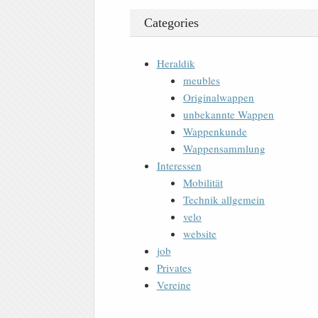
Categories
Heraldik
meubles
Originalwappen
unbekannte Wappen
Wappenkunde
Wappensammlung
Interessen
Mobilität
Technik allgemein
velo
website
job
Privates
Vereine