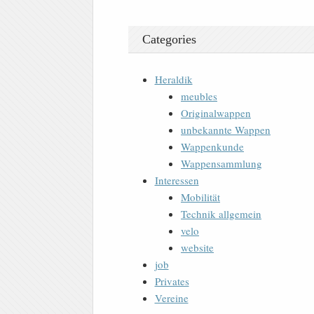
Categories
Heraldik
meubles
Originalwappen
unbekannte Wappen
Wappenkunde
Wappensammlung
Interessen
Mobilität
Technik allgemein
velo
website
job
Privates
Vereine