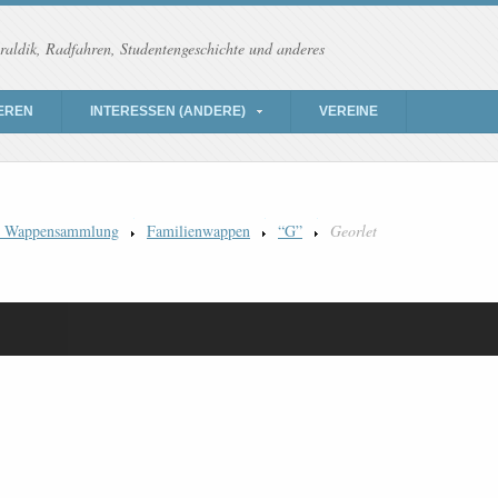
raldik, Radfahren, Studentengeschichte und anderes
EREN
INTERESSEN (ANDERE)
VEREINE
) Wappensammlung
Familienwappen
“G”
Georlet