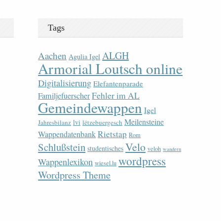
Tags
ALGH
Aachen
Agulia Igel
Armorial Loutsch online
Digitalisierung
Elefantenparade
Fehler im AL
Familjefuerscher
Gemeindewappen
Igel
Meilensteine
lvi
Jahresbilanz
lëtzebuergesch
Rietstap
Wappendatenbank
Rom
Velo
Schlußstein
studentisches
veloh
wandern
wordpress
Wappenlexikon
wiesel.lu
Wordpress Theme