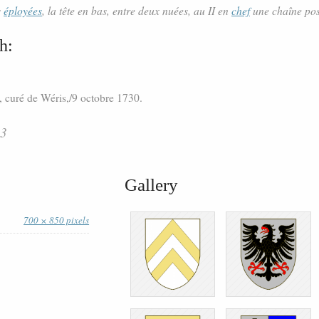
s
éployées
, la tête en bas, entre deux nuées, au II en
chef
une chaîne po
h:
 curé de Wéris,/9 octobre 1730.
83
Gallery
700 × 850 pixels