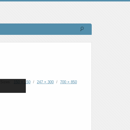
Sizes:
150 × 150
/
247 × 300
/
700 × 850