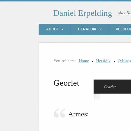
Daniel Erpelding
über He
ABOUT
HERALDIK
VELOFU
You are here:
Home
Heraldik
(Meine
Georlet
Georlet
Armes: