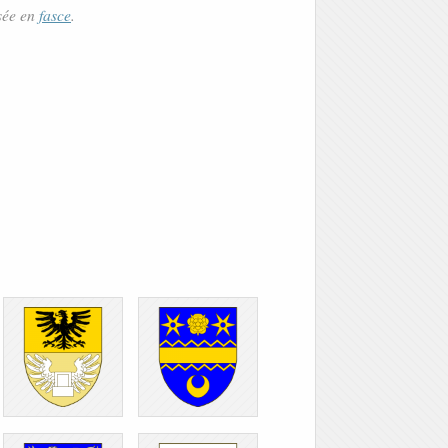
sée en
fasce
.